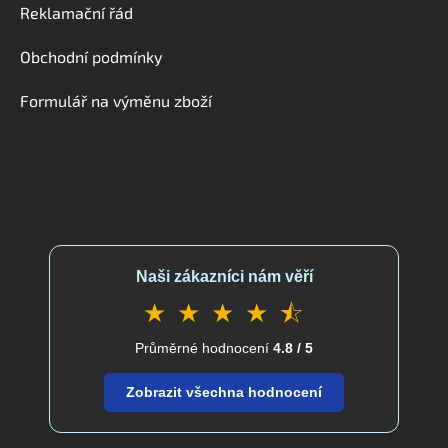
a
Reklamační řád
t
í
Obchodní podmínky
Formulář na výměnu zboží
Naši zákazníci nám věří
★ ★ ★ ★ ⯪
Průměrné hodnocení
4.8 / 5
Zobrazit všechna hodnocení