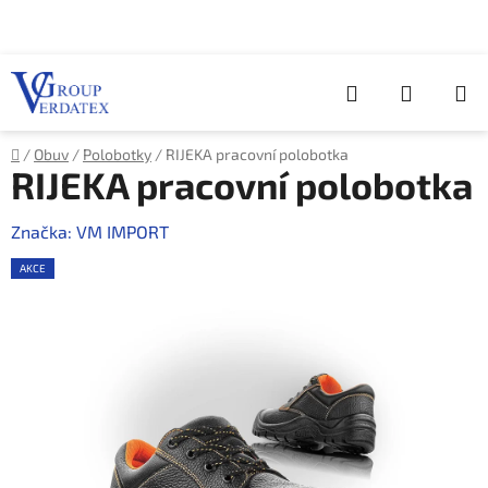
Přejít
na
obsah
Hledat
NÁKUP
KOŠÍK
Domů
/
Obuv
/
Polobotky
/
RIJEKA pracovní polobotka
RIJEKA pracovní polobotka
Značka:
VM IMPORT
AKCE