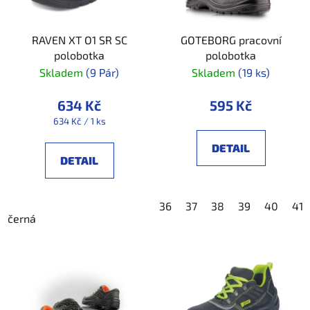
RAVEN XT O1 SR SC
GOTEBORG pracovní
polobotka
polobotka
Skladem
(9 Pár)
Skladem
(19 ks)
634 Kč
595 Kč
Měrná
634 Kč / 1 ks
cena:
DETAIL
DETAIL
36
37
38
39
40
41
černá