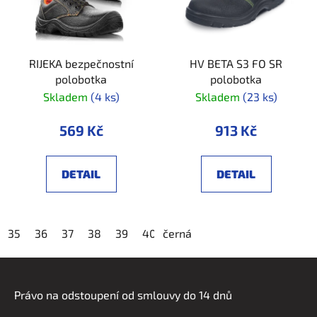
RIJEKA bezpečnostní
HV BETA S3 FO SR
polobotka
polobotka
Skladem
(4 ks)
Skladem
(23 ks)
569 Kč
913 Kč
DETAIL
DETAIL
35
36
37
38
39
40
černá
41
42
43
44
45
4
Z
á
Právo na odstoupení od smlouvy do 14 dnů
p