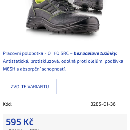
Pracovní polobotka - O1 FO SRC –
bez ocelové tužinky.
Antistatická, protiskluzová, odolná proti olejům, podšívka
MESH s absorpční schopností.
ZVOLTE VARIANTU
Kód:
3285-O1-36
595 Kč