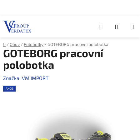
Přejít
na
obsah
Hledat
NÁKUP
KOŠÍK
Domů
/
Obuv
/
Polobotky
/
GOTEBORG pracovní polobotka
GOTEBORG pracovní
polobotka
Značka:
VM IMPORT
AKCE