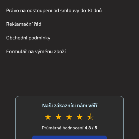
á
Právo na odstoupení od smlouvy do 14 dnů
p
a
Reklamační řád
t
í
Obchodní podmínky
Formulář na výměnu zboží
Naši zákazníci nám věří
★ ★ ★ ★ ⯪
Průměrné hodnocení
4.8 / 5