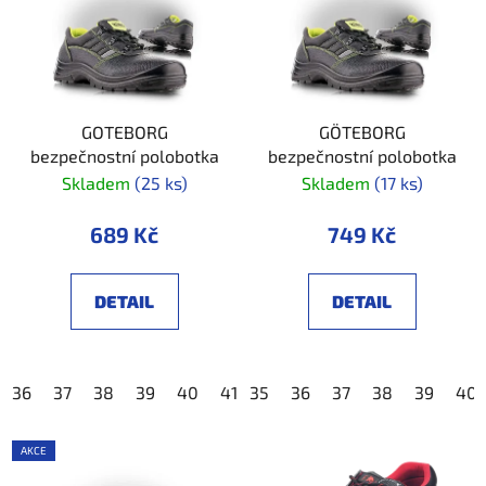
GOTEBORG
GÖTEBORG
bezpečnostní polobotka
bezpečnostní polobotka
Skladem
(25 ks)
Skladem
(17 ks)
689 Kč
749 Kč
DETAIL
DETAIL
36
37
38
39
40
41
35
42
36
43
37
44
38
45
39
46
40
4
AKCE