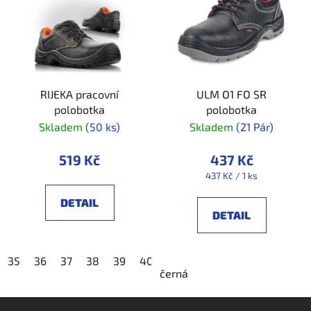
RIJEKA pracovní
ULM O1 FO SR
polobotka
polobotka
Skladem
(50 ks)
Skladem
(21 Pár)
519 Kč
437 Kč
Měrná
437 Kč / 1 ks
cena:
DETAIL
DETAIL
35
36
37
38
39
40
41
42
43
44
45
4
černá
Z