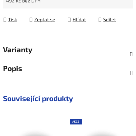
492 Kč bez DPH
Měrná cena:
Tisk
Zeptat se
Hlídat
Sdílet
Varianty
Popis
Související produkty
AKCE