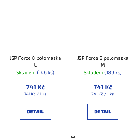
JSP Force 8 polomaska
JSP Force 8 polomaska
L
M
Skladem
(146 ks)
Skladem
(189 ks)
741 Kč
741 Kč
Měrná
Měrná
741 Kč / 1 ks
741 Kč / 1 ks
cena:
cena:
DETAIL
DETAIL
L
M