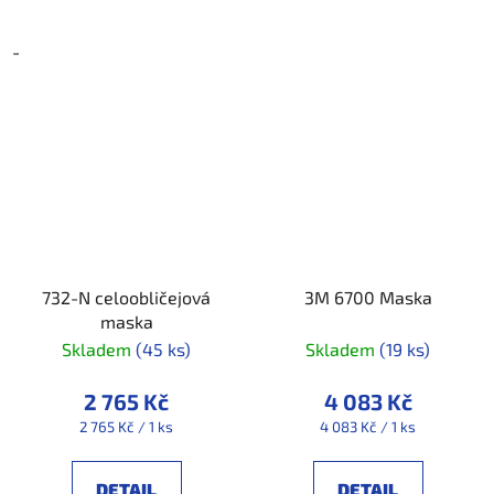
-
732-N celoobličejová
3M 6700 Maska
maska
Skladem
(45 ks)
Skladem
(19 ks)
2 765 Kč
4 083 Kč
Měrná
Měrná
2 765 Kč / 1 ks
4 083 Kč / 1 ks
cena:
cena:
DETAIL
DETAIL