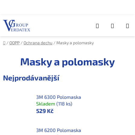
Přejít
na
obsah
Hledat
NÁKUP
KOŠÍK
Domů
/
OOPP
/
Ochrana dechu
/
Masky a polomasky
Masky a polomasky
Nejprodávanější
3M 6300 Polomaska
Skladem
(118 ks)
529 Kč
3M 6200 Polomaska