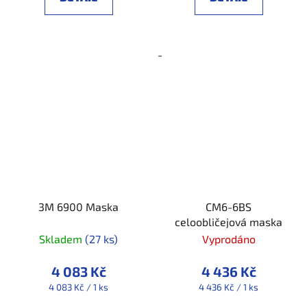
-
3M 6900 Maska
CM6-6BS
celoobličejová maska
Skladem
(27 ks)
Vyprodáno
4 083 Kč
4 436 Kč
Měrná
Měrná
4 083 Kč / 1 ks
4 436 Kč / 1 ks
cena:
cena: