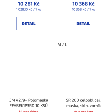
10 281 Kč
10 368 Kč
Měrná
Měrná
1 028,10 Kč / 1 ks
10 368 Kč / 1 ks
cena:
cena:
DETAIL
DETAIL
M / L
3M 4279+ Polomaska
SR 200 celoobličej.
FFABEK1P3RD 10 KSŮ
maska, skln. zorník
Vyprodáno
Vyprodáno