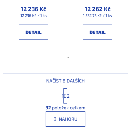
12 236 Kč
12 262 Kč
Měrná
Měrná
12 236 Kč / 1 ks
1 532,75 Kč / 1 ks
cena:
cena:
DETAIL
DETAIL
-
NAČÍST 8 DALŠÍCH
S
1
t
2
r
O
á
32
položek celkem
v
n
l
k
NAHORU
á
o
d
v