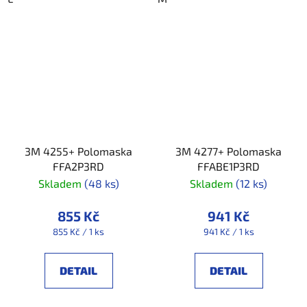
3M 4255+ Polomaska
3M 4277+ Polomaska
FFA2P3RD
FFABE1P3RD
Skladem
(48 ks)
Skladem
(12 ks)
855 Kč
941 Kč
Měrná
Měrná
855 Kč / 1 ks
941 Kč / 1 ks
cena:
cena:
DETAIL
DETAIL