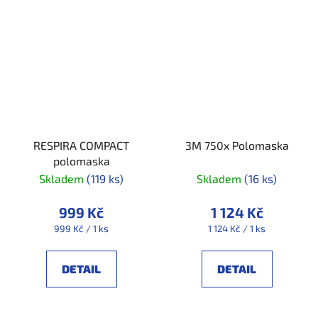
RESPIRA COMPACT
3M 750x Polomaska
polomaska
Skladem
(119 ks)
Skladem
(16 ks)
999 Kč
1 124 Kč
Měrná
Měrná
999 Kč / 1 ks
1 124 Kč / 1 ks
cena:
cena:
DETAIL
DETAIL