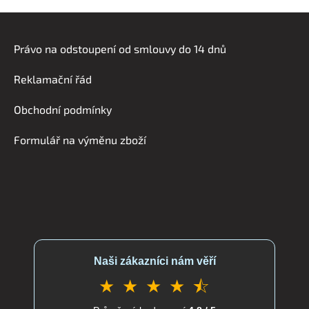
a
á
Z
n
c
á
í
í
Právo na odstoupení od smlouvy do 14 dnů
p
p
r
a
Reklamační řád
v
t
k
í
Obchodní podmínky
y
v
Formulář na výměnu zboží
ý
p
i
s
u
Naši zákazníci nám věří
★ ★ ★ ★ ⯪