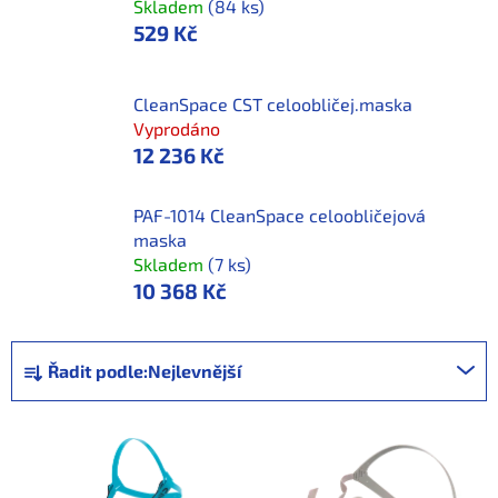
Skladem
(84 ks)
529 Kč
CleanSpace CST celoobličej.maska
Vyprodáno
12 236 Kč
PAF-1014 CleanSpace celoobličejová
maska
Skladem
(7 ks)
10 368 Kč
Ř
Řadit podle:
Nejlevnější
a
z
V
e
ý
n
p