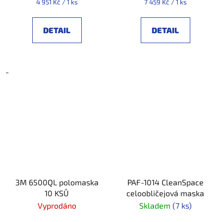
Měrná
Měrná
4 951 Kč / 1 ks
7 459 Kč / 1 ks
cena:
cena:
DETAIL
DETAIL
-
3M 6500QL polomaska
PAF-1014 CleanSpace
10 KSŮ
celoobličejová maska
Vyprodáno
Skladem
(7 ks)