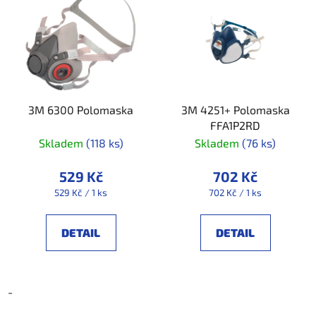
3M 6300 Polomaska
3M 4251+ Polomaska
FFA1P2RD
Skladem
(118 ks)
Skladem
(76 ks)
529 Kč
702 Kč
Měrná
Měrná
529 Kč / 1 ks
702 Kč / 1 ks
cena:
cena:
DETAIL
DETAIL
-