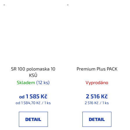
-
-
SR 100 polomaska 10
Premium Plus PACK
KSŮ
Skladem
(12 ks)
Vyprodáno
1 585 Kč
2 516 Kč
od
Měrná
Měrná
od 1 584,70 Kč / 1 ks
2 516 Kč / 1 ks
cena:
cena:
DETAIL
DETAIL