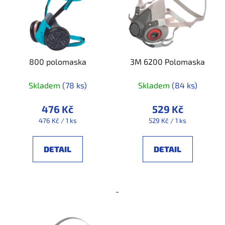
í
i
p
s
r
p
o
r
d
800 polomaska
3M 6200 Polomaska
o
u
d
k
Skladem
(78 ks)
Skladem
(84 ks)
u
t
k
ů
476 Kč
529 Kč
t
Měrná
Měrná
476 Kč / 1 ks
529 Kč / 1 ks
ů
cena:
cena:
DETAIL
DETAIL
-