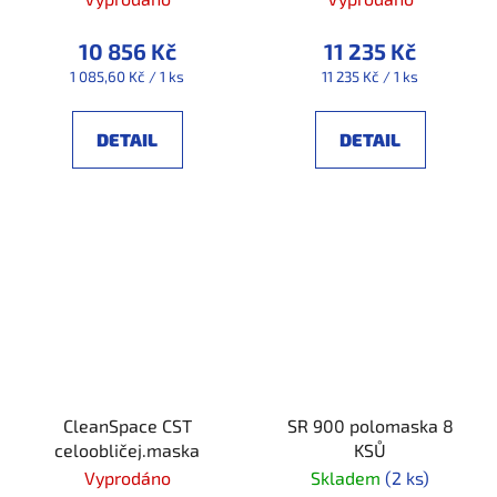
10 856 Kč
11 235 Kč
Měrná
Měrná
1 085,60 Kč / 1 ks
11 235 Kč / 1 ks
cena:
cena:
DETAIL
DETAIL
CleanSpace CST
SR 900 polomaska 8
celoobličej.maska
KSŮ
Vyprodáno
Skladem
(2 ks)