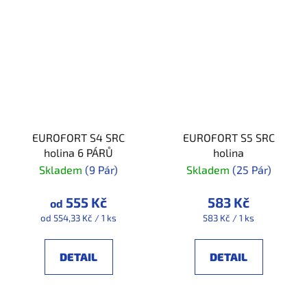
EUROFORT S4 SRC
EUROFORT S5 SRC
holina 6 PÁRŮ
holina
Skladem
(9 Pár)
Skladem
(25 Pár)
555 Kč
583 Kč
od
Měrná
Měrná
od 554,33 Kč / 1 ks
583 Kč / 1 ks
cena:
cena:
DETAIL
DETAIL