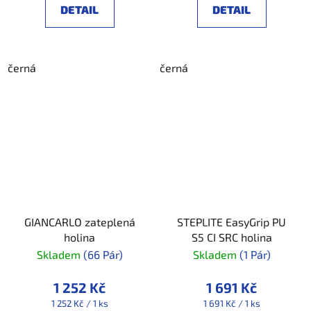
DETAIL
DETAIL
černá
černá
GIANCARLO zateplená
STEPLITE EasyGrip PU
holina
S5 CI SRC holina
Skladem
(66 Pár)
Skladem
(1 Pár)
1 252 Kč
1 691 Kč
Měrná
Měrná
1 252 Kč / 1 ks
1 691 Kč / 1 ks