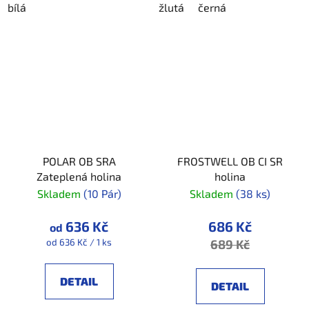
bílá
žlutá
černá
POLAR OB SRA
FROSTWELL OB CI SR
Zateplená holina
holina
Skladem
(10 Pár)
Skladem
(38 ks)
636 Kč
686 Kč
od
Měrná
od 636 Kč / 1 ks
689 Kč
cena:
DETAIL
DETAIL