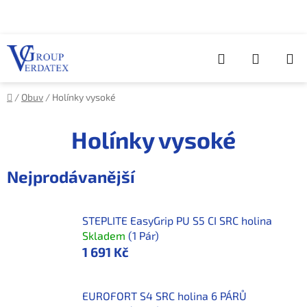
Přejít
na
obsah
Hledat
NÁKUP
KOŠÍK
Domů
/
Obuv
/
Holínky vysoké
Holínky vysoké
Nejprodávanější
STEPLITE EasyGrip PU S5 CI SRC holina
Skladem
(1 Pár)
1 691 Kč
EUROFORT S4 SRC holina 6 PÁRŮ