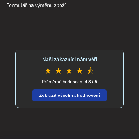
v
Formulář na výměnu zboží
k
y
v
ý
p
i
s
u
Naši zákazníci nám věří
★ ★ ★ ★ ⯪
Průměrné hodnocení
4.8 / 5
Zobrazit všechna hodnocení