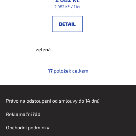
Měrná
2 082 Kč / 1 ks
cena:
DETAIL
zelená
17
položek celkem
O
v
l
Z
á
á
d
Právo na odstoupení od smlouvy do 14 dnů
p
a
a
c
Reklamační řád
t
í
í
p
Obchodní podmínky
r