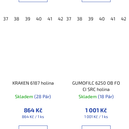
37
38
39
40
41
42
37
43
38
44
39
45
40
46
41
47
42
4
KRAKEN 6187 holina
GUMOFILC 6250 OB FO
CI SRC holina
Skladem
(28 Pár)
Skladem
(18 Pár)
864 Kč
1 001 Kč
Měrná
Měrná
864 Kč / 1 ks
1 001 Kč / 1 ks
cena:
cena: