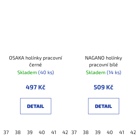
OSAKA holínky pracovní
NAGANO holínky
černé
pracovní bílé
Skladem
(40 ks)
Skladem
(14 ks)
497 Kč
509 Kč
DETAIL
DETAIL
37
38
39
40
41
42
37
43
38
44
39
45
40
46
41
47
42
4