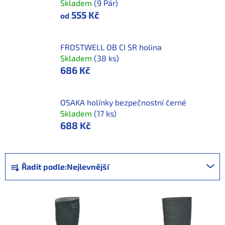
Skladem
(9 Pár)
555 Kč
od
FROSTWELL OB CI SR holina
Skladem
(38 ks)
686 Kč
OSAKA holínky bezpečnostní černé
Skladem
(17 ks)
688 Kč
Ř
Řadit podle:
Nejlevnější
a
z
V
e
ý
n
p
í