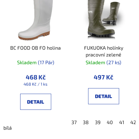
BC FOOD OB FO holina
FUKUOKA holínky
pracovní zelené
Skladem
(17 Pár)
Skladem
(27 ks)
468 Kč
497 Kč
Měrná
468 Kč / 1 ks
cena:
DETAIL
DETAIL
37
38
39
40
41
42
bílá