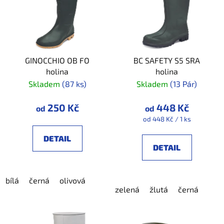
i
p
s
r
p
o
r
d
GINOCCHIO OB FO
BC SAFETY S5 SRA
o
u
holina
holina
d
k
Skladem
(87 ks)
Skladem
(13 Pár)
u
t
k
ů
250 Kč
448 Kč
od
od
t
Měrná
od 448 Kč / 1 ks
ů
cena:
DETAIL
DETAIL
bílá
černá
olivová
zelená
žlutá
černá