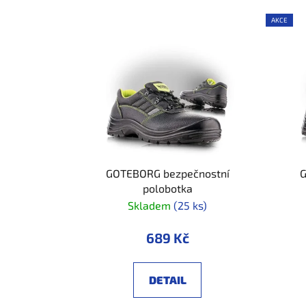
AKCE
GOTEBORG bezpečnostní
G
polobotka
Skladem
(25 ks)
689 Kč
DETAIL