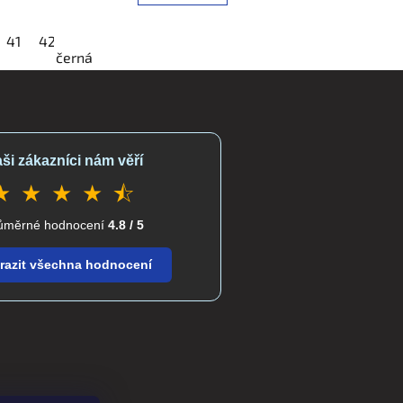
48
41
42
43
44
45
46
47
48
49
černá
ši zákazníci nám věří
★ ★ ★ ★ ⯪
ůměrné hodnocení
4.8 / 5
razit všechna hodnocení