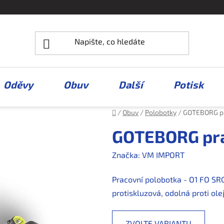
Oděvy
Obuv
Další
Potisk
Domů
/
Obuv
/
Polobotky
/
GOTEBORG pr
GOTEBORG pra
Značka:
VM IMPORT
Pracovní polobotka - O1 FO SR
protiskluzová, odolná proti ol
ZVOLTE VARIANTU