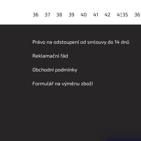
36
37
38
39
40
41
42
43
35
44
36
Z
á
Právo na odstoupení od smlouvy do 14 dnů
p
Reklamační řád
a
t
Obchodní podmínky
í
Formulář na výměnu zboží