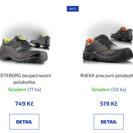
AKCE
ÖTEBORG bezpečnostní
RIJEKA pracovní polobot
polobotka
Skladem
(17 ks)
Skladem
(50 ks)
749 Kč
519 Kč
DETAIL
DETAIL