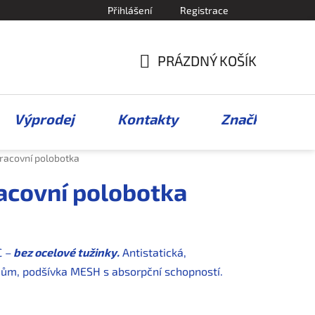
Přihlášení
Registrace
PRÁZDNÝ KOŠÍK
NÁKUPNÍ
KOŠÍK
Výprodej
Kontakty
Značky
acovní polobotka
covní polobotka
C –
bez ocelové tužinky.
Antistatická,
ejům, podšívka MESH s absorpční schopností.