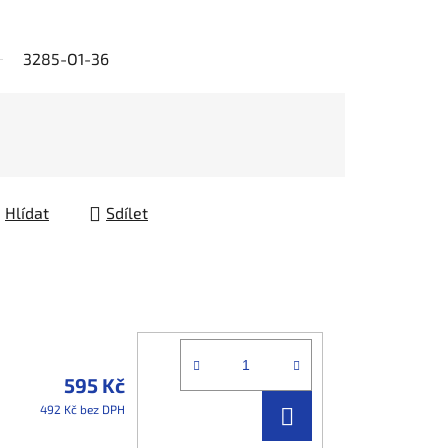
3285-O1-36
Hlídat
Sdílet
595 Kč
DO
492 Kč bez DPH
KOŠÍKU