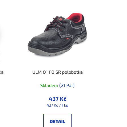
ka
ULM O1 FO SR polobotka
Skladem
(21 Pár)
437 Kč
Měrná
437 Kč / 1 ks
cena:
DETAIL