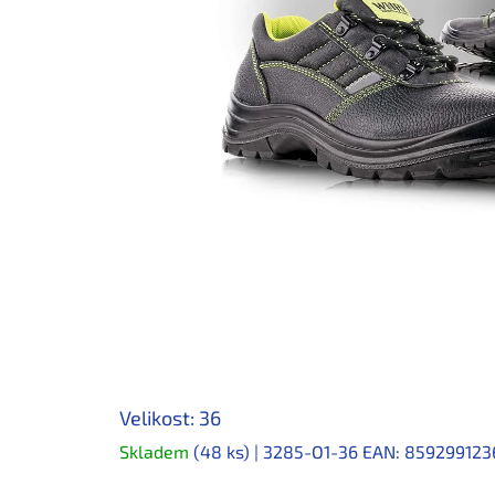
Velikost: 36
Skladem
(48 ks)
| 3285-O1-36
EAN:
859299123