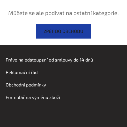
Můžete se ale podívat na ostatní kategorie.
ZPĚT DO OBCHODU
Z
á
Právo na odstoupení od smlouvy do 14 dnů
p
a
Reklamační řád
t
í
Obchodní podmínky
Formulář na výměnu zboží