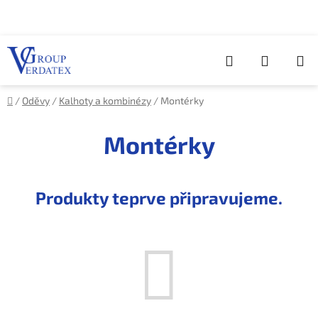
Přejít
na
obsah
Hledat
NÁKUP
KOŠÍK
Domů
/
Oděvy
/
Kalhoty a kombinézy
/
Montérky
Montérky
Produkty teprve připravujeme.