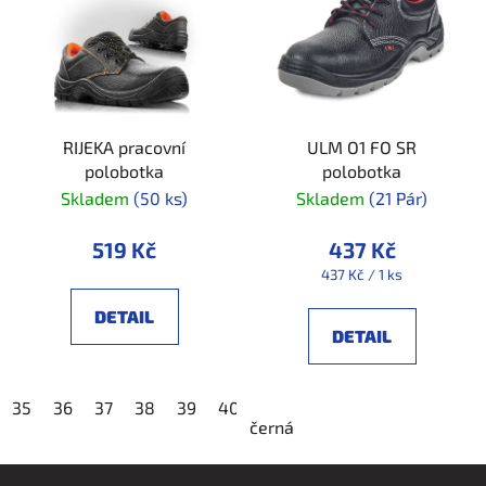
RIJEKA pracovní
ULM O1 FO SR
polobotka
polobotka
Skladem
(50 ks)
Skladem
(21 Pár)
519 Kč
437 Kč
Měrná
437 Kč / 1 ks
cena:
DETAIL
DETAIL
35
36
37
38
39
40
41
42
43
44
45
4
černá
Z