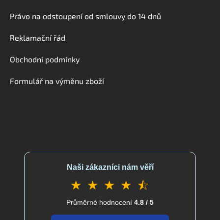
á
Právo na odstoupení od smlouvy do 14 dnů
p
a
Reklamační řád
t
í
Obchodní podmínky
Formulář na výměnu zboží
Naši zákazníci nám věří
★ ★ ★ ★ ⯪
Průměrné hodnocení
4.8 / 5