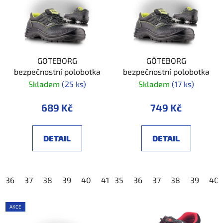
GOTEBORG
GÖTEBORG
bezpečnostní polobotka
bezpečnostní polobotka
Skladem
(25 ks)
Skladem
(17 ks)
689 Kč
749 Kč
DETAIL
DETAIL
36
37
38
39
40
41
35
42
36
43
37
44
38
45
39
46
40
4
AKCE