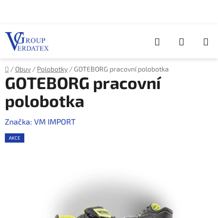
Přejít
na
obsah
Hledat
NÁKUP
KOŠÍK
Domů
/
Obuv
/
Polobotky
/
GOTEBORG pracovní polobotka
GOTEBORG pracovní
polobotka
Značka:
VM IMPORT
AKCE