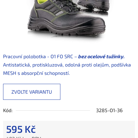
Pracovní polobotka - O1 FO SRC –
bez ocelové tužinky.
Antistatická, protiskluzová, odolná proti olejům, podšívka
MESH s absorpční schopností.
ZVOLTE VARIANTU
Kód:
3285-O1-36
595 Kč