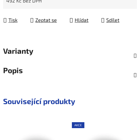
492 Kč bez DPH
Měrná cena:
Tisk
Zeptat se
Hlídat
Sdílet
Varianty
Popis
Související produkty
AKCE