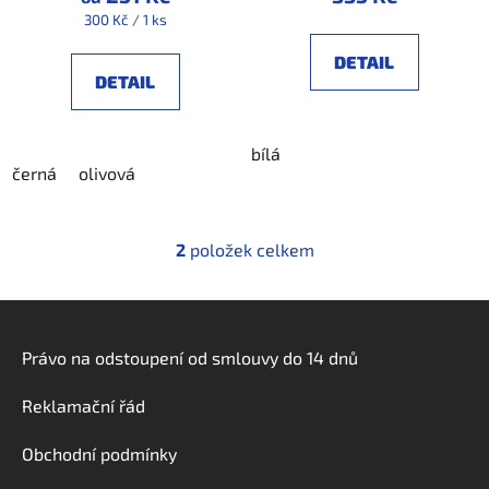
t
Měrná
300 Kč / 1 ks
ů
cena:
DETAIL
DETAIL
bílá
černá
olivová
2
položek celkem
O
v
l
Z
á
á
d
Právo na odstoupení od smlouvy do 14 dnů
p
a
a
c
Reklamační řád
t
í
í
p
Obchodní podmínky
r