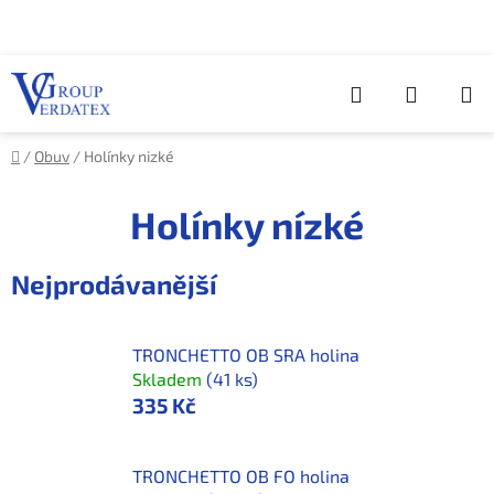
Přejít
na
obsah
Hledat
NÁKUP
KOŠÍK
Domů
/
Obuv
/
Holínky nizké
Holínky nízké
Nejprodávanější
TRONCHETTO OB SRA holina
Skladem
(41 ks)
335 Kč
TRONCHETTO OB FO holina