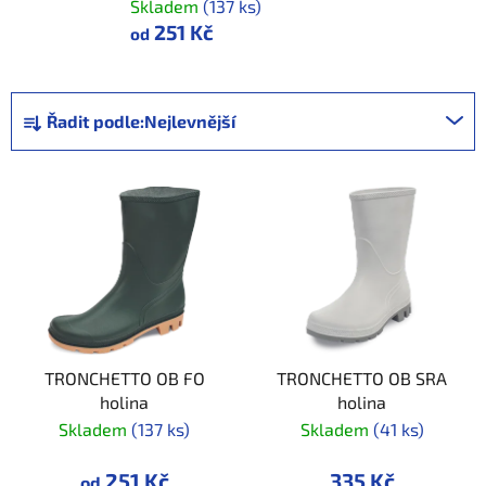
Skladem
(137 ks)
251 Kč
od
Ř
Řadit podle:
Nejlevnější
a
z
V
e
ý
n
p
í
i
p
s
r
p
o
r
d
TRONCHETTO OB FO
TRONCHETTO OB SRA
o
u
holina
holina
d
k
Skladem
(137 ks)
Skladem
(41 ks)
u
t
k
ů
251 Kč
335 Kč
od