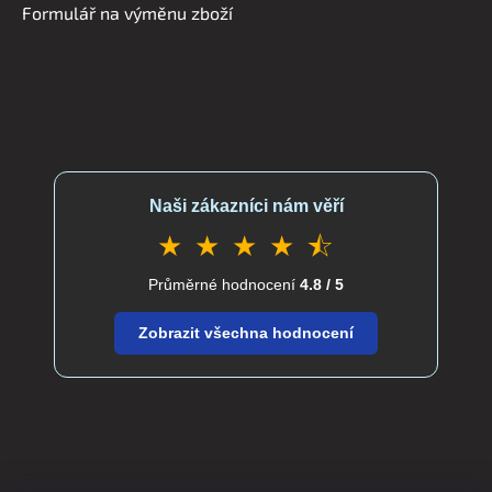
v
Formulář na výměnu zboží
k
y
v
ý
p
i
s
u
Naši zákazníci nám věří
★ ★ ★ ★ ⯪
Průměrné hodnocení
4.8 / 5
Zobrazit všechna hodnocení