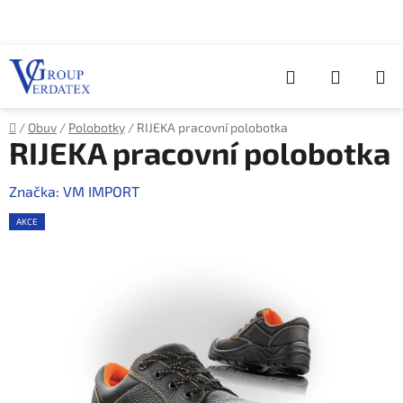
Přejít
na
obsah
Hledat
NÁKUP
KOŠÍK
Domů
/
Obuv
/
Polobotky
/
RIJEKA pracovní polobotka
RIJEKA pracovní polobotka
Značka:
VM IMPORT
AKCE