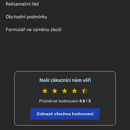
a
Reklamační řád
t
í
Obchodní podmínky
Formulář na výměnu zboží
Naši zákazníci nám věří
★ ★ ★ ★ ⯪
Průměrné hodnocení
4.8 / 5
Zobrazit všechna hodnocení