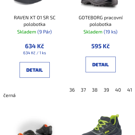
RAVEN XT O1 SR SC
GOTEBORG pracovní
polobotka
polobotka
Skladem
(9 Pár)
Skladem
(19 ks)
634 Kč
595 Kč
Měrná
634 Kč / 1 ks
cena:
DETAIL
DETAIL
36
37
38
39
40
41
černá