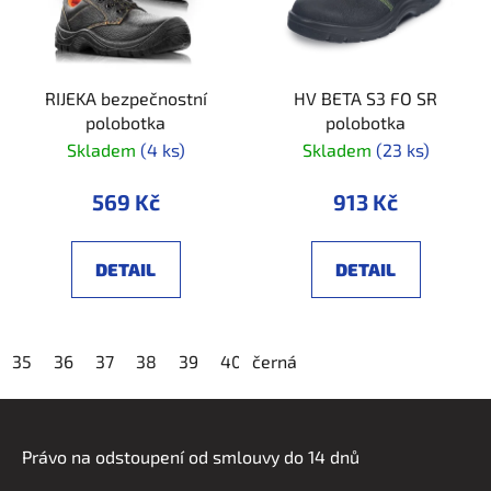
RIJEKA bezpečnostní
HV BETA S3 FO SR
polobotka
polobotka
Skladem
(4 ks)
Skladem
(23 ks)
569 Kč
913 Kč
DETAIL
DETAIL
35
36
37
38
39
40
černá
41
42
43
44
45
4
Z
á
Právo na odstoupení od smlouvy do 14 dnů
p