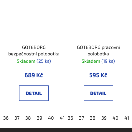
GOTEBORG
GOTEBORG pracovní
bezpečnostní polobotka
polobotka
Skladem
(25 ks)
Skladem
(19 ks)
689 Kč
595 Kč
DETAIL
DETAIL
36
37
38
39
40
41
36
42
37
43
38
44
39
45
40
46
41
4
Z