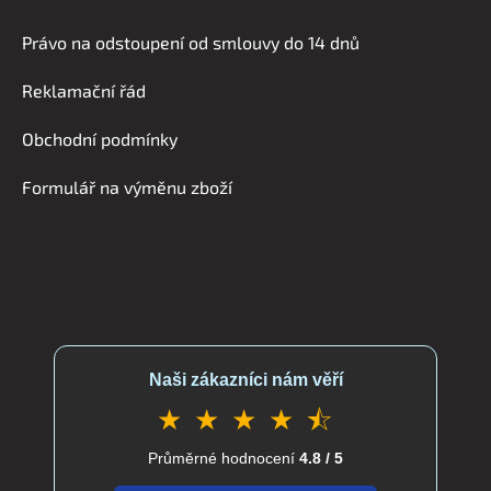
á
Právo na odstoupení od smlouvy do 14 dnů
p
a
Reklamační řád
t
í
Obchodní podmínky
Formulář na výměnu zboží
Naši zákazníci nám věří
★ ★ ★ ★ ⯪
Průměrné hodnocení
4.8 / 5