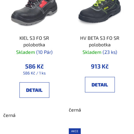
KIEL S3 FO SR
HV BETA S3 FO SR
polobotka
polobotka
Skladem
(10 Pár)
Skladem
(23 ks)
586 Kč
913 Kč
Měrná
586 Kč / 1 ks
cena:
DETAIL
DETAIL
černá
černá
AKCE