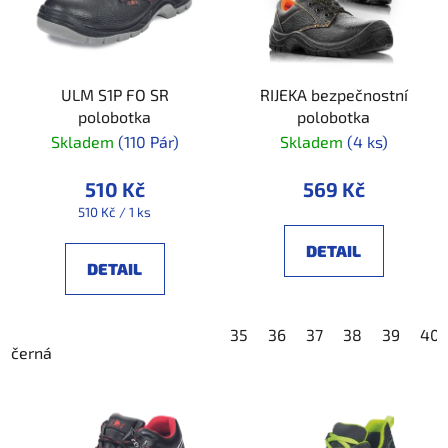
ULM S1P FO SR
RIJEKA bezpečnostní
polobotka
polobotka
Skladem
(110 Pár)
Skladem
(4 ks)
510 Kč
569 Kč
Měrná
510 Kč / 1 ks
cena:
DETAIL
DETAIL
35
36
37
38
39
40
černá