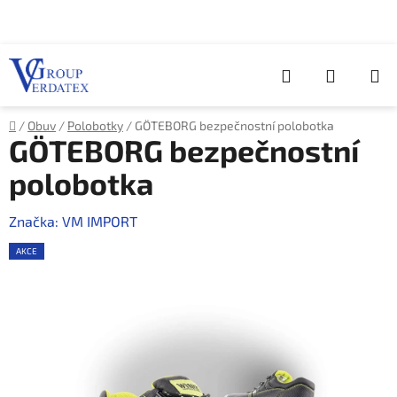
Přejít
na
obsah
Hledat
NÁKUP
KOŠÍK
Domů
/
Obuv
/
Polobotky
/
GÖTEBORG bezpečnostní polobotka
GÖTEBORG bezpečnostní
polobotka
Značka:
VM IMPORT
AKCE