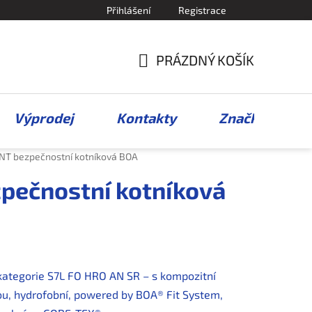
Přihlášení
Registrace
PRÁZDNÝ KOŠÍK
NÁKUPNÍ
KOŠÍK
Výprodej
Kontakty
Značky
T bezpečnostní kotníková BOA
ečnostní kotníková
kategorie S7L FO HRO AN SR – s kompozitní
ou, hydrofobní, powered by BOA® Fit System,