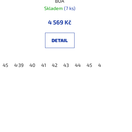
BOA
Skladem
(7 ks)
4 569 Kč
DETAIL
45
46
39
47
40
48
41
42
43
44
45
46
47
48