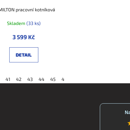
ILTON pracovní kotníková
Skladem
(33 ks)
3 599 Kč
DETAIL
46
41
47
42
48
43
44
45
46
47
48
Na