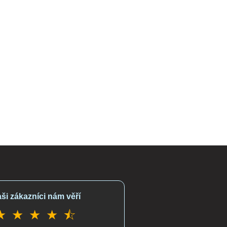
ši zákazníci nám věří
★ ★ ★ ★ ⯪