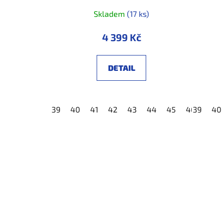
Skladem
(17 ks)
4 399 Kč
DETAIL
39
40
41
42
43
44
45
46
39
47
40