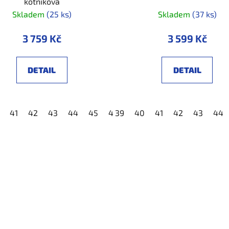
kotníková
Skladem
(25 ks)
Skladem
(37 ks)
3 759 Kč
3 599 Kč
DETAIL
DETAIL
48
41
42
43
44
45
46
39
47
40
48
41
42
43
44