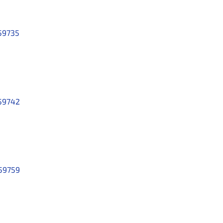
59735
59742
59759