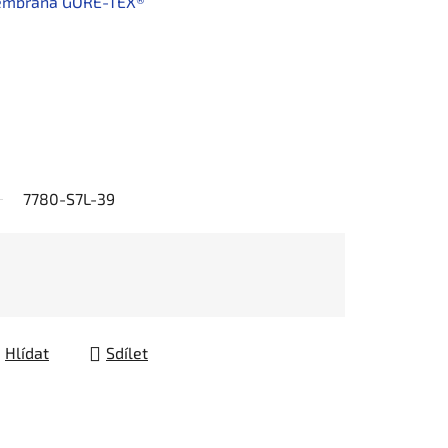
membrána GORE-TEX®
7780-S7L-39
Hlídat
Sdílet