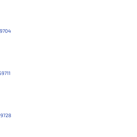
9704
59711
59728