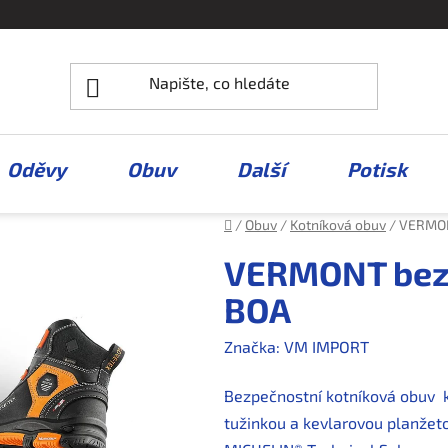
Oděvy
Obuv
Další
Potisk
Domů
/
Obuv
/
Kotníková obuv
/
VERMON
VERMONT bezp
BOA
Značka:
VM IMPORT
Bezpečnostní kotníková obuv 
tužinkou a kevlarovou planžet