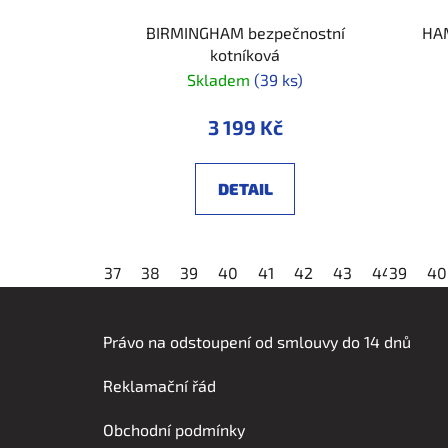
BIRMINGHAM bezpečnostní
HAM
kotníková
Skladem
(39 ks)
3 199 Kč
DETAIL
37
38
39
40
41
42
43
44
39
45
40
Z
á
Právo na odstoupení od smlouvy do 14 dnů
p
Reklamační řád
a
t
Obchodní podmínky