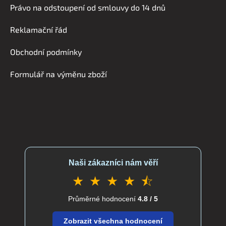
Právo na odstoupení od smlouvy do 14 dnů
p
a
Reklamační řád
t
í
Obchodní podmínky
Formulář na výměnu zboží
Naši zákazníci nám věří
★ ★ ★ ★ ⯪
Průměrné hodnocení
4.8 / 5
Zobrazit všechna hodnocení