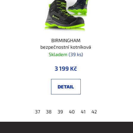
BIRMINGHAM
bezpečnostní kotníková
Skladem
(39 ks)
3 199 Kč
DETAIL
37
38
39
40
41
42
43
44
45
Z
á