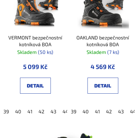
VERMONT bezpečnostní
OAKLAND bezpečnostní
kotníková BOA
kotníková BOA
Skladem
(50 ks)
Skladem
(7 ks)
5 099 Kč
4 569 Kč
DETAIL
DETAIL
39
40
41
42
43
44
39
45
40
46
41
47
42
48
43
44