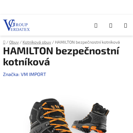
Přejít
na
obsah
Hledat
NÁKUP
KOŠÍK
Domů
/
Obuv
/
Kotníková obuv
/
HAMILTON bezpečnostní kotníková
HAMILTON bezpečnostní
kotníková
Značka:
VM IMPORT