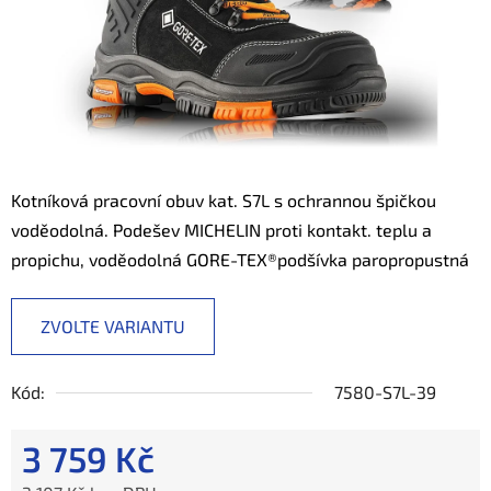
Kotníková pracovní obuv kat. S7L s ochrannou špičkou
voděodolná. Podešev
MICHELIN proti kontakt. teplu a
propichu, voděodolná GORE-TEX®podšívka p
aropropustná
ZVOLTE VARIANTU
Kód:
7580-S7L-39
3 759 Kč