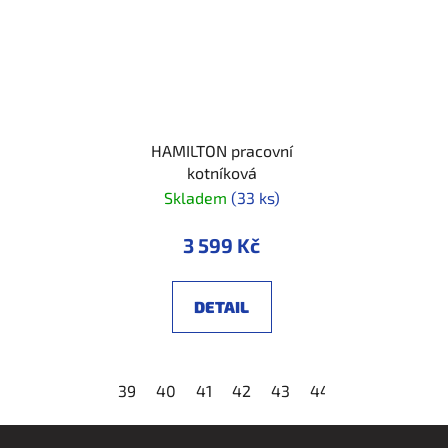
HAMILTON pracovní
kotníková
Skladem
(33 ks)
3 599 Kč
DETAIL
39
40
41
42
43
44
45
46
47
Z