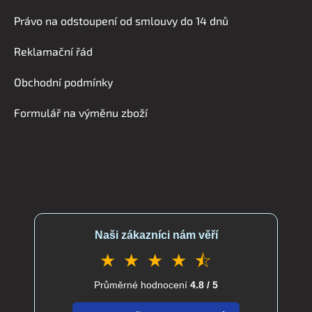
á
Právo na odstoupení od smlouvy do 14 dnů
p
a
Reklamační řád
t
í
Obchodní podmínky
Formulář na výměnu zboží
Naši zákazníci nám věří
★ ★ ★ ★ ⯪
Průměrné hodnocení
4.8 / 5