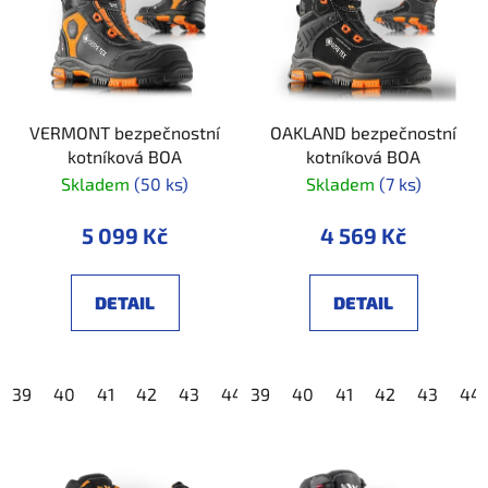
VERMONT bezpečnostní
OAKLAND bezpečnostní
kotníková BOA
kotníková BOA
Skladem
(50 ks)
Skladem
(7 ks)
5 099 Kč
4 569 Kč
DETAIL
DETAIL
39
40
41
42
43
44
39
45
40
46
41
47
42
48
43
44