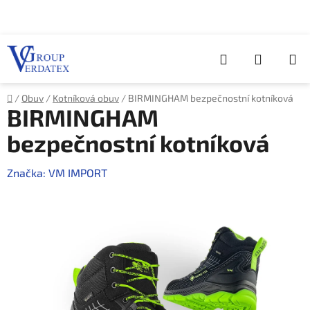
Přejít
na
obsah
Hledat
NÁKUP
KOŠÍK
Domů
/
Obuv
/
Kotníková obuv
/
BIRMINGHAM bezpečnostní kotníková
BIRMINGHAM
bezpečnostní kotníková
Značka:
VM IMPORT