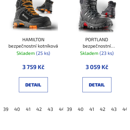
HAMILTON
PORTLAND
bezpečnostní kotníková
bezpečnostní
poloholeňová
Skladem
(25 ks)
Skladem
(23 ks)
3 759 Kč
3 059 Kč
DETAIL
DETAIL
39
40
41
42
43
44
39
45
40
46
41
47
42
48
43
44