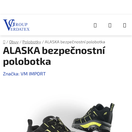
Přejít
na
obsah
Hledat
NÁKUP
KOŠÍK
Domů
/
Obuv
/
Polobotky
/
ALASKA bezpečnostní polobotka
ALASKA bezpečnostní
polobotka
Značka:
VM IMPORT