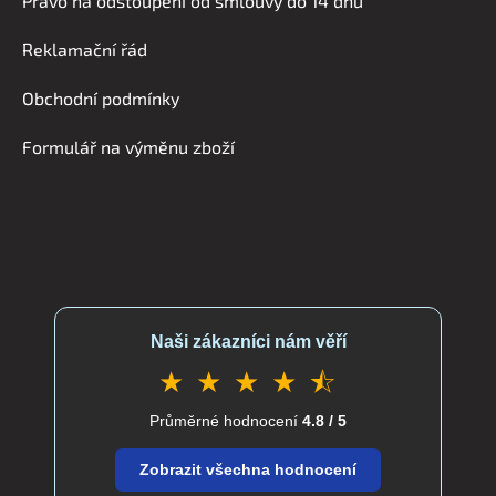
Právo na odstoupení od smlouvy do 14 dnů
p
a
Reklamační řád
t
í
Obchodní podmínky
Formulář na výměnu zboží
Naši zákazníci nám věří
★ ★ ★ ★ ⯪
Průměrné hodnocení
4.8 / 5
Zobrazit všechna hodnocení