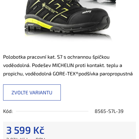
Polobotka pracovní kat. S7 s ochrannou špičkou
voděodolná. Podešev
MICHELIN proti kontakt. teplu a
propichu, voděodolná GORE-TEX®podšívka p
aropropustná
ZVOLTE VARIANTU
Kód:
8565-S7L-39
3 599 Kč