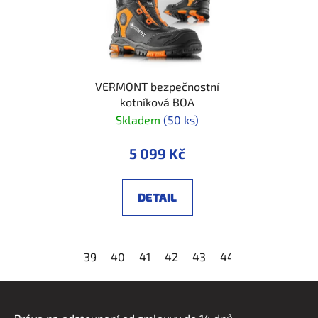
VERMONT bezpečnostní
kotníková BOA
Skladem
(50 ks)
5 099 Kč
DETAIL
39
40
41
42
43
44
45
46
47
Z
á