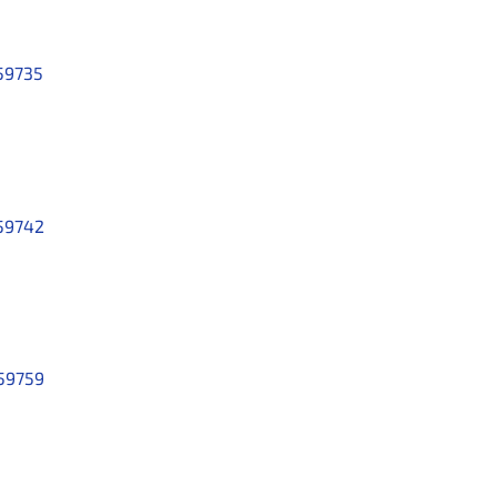
59735
59742
59759