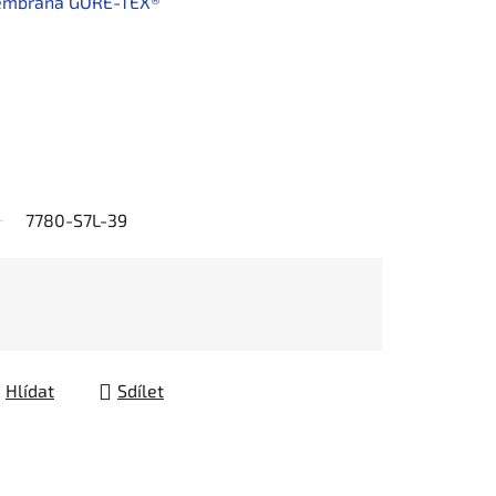
membrána GORE-TEX®
7780-S7L-39
Hlídat
Sdílet