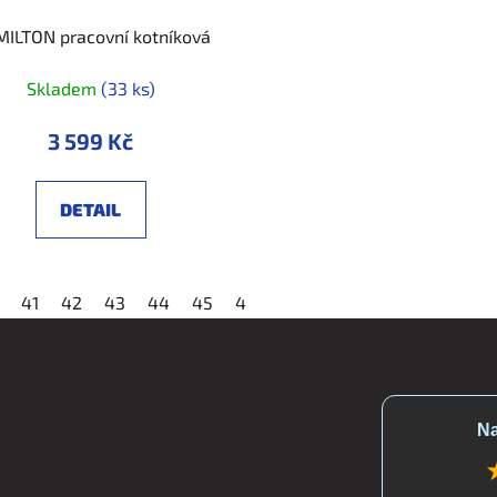
ILTON pracovní kotníková
Skladem
(33 ks)
3 599 Kč
DETAIL
46
41
47
42
48
43
44
45
46
47
48
Na