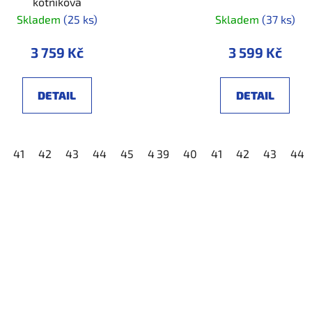
kotníková
Skladem
(25 ks)
Skladem
(37 ks)
3 759 Kč
3 599 Kč
DETAIL
DETAIL
48
41
42
43
44
45
46
39
47
40
48
41
42
43
44