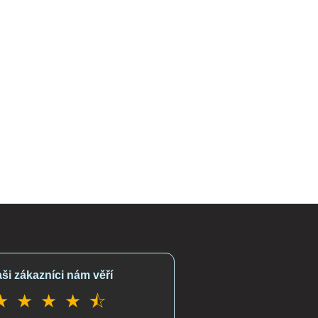
ši zákazníci nám věří
★ ★ ★ ★ ⯪