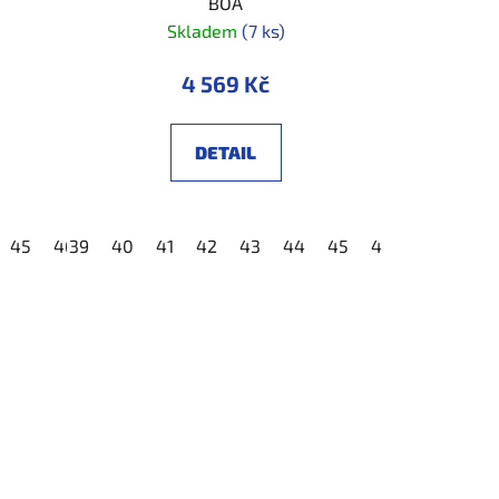
BOA
Skladem
(7 ks)
4 569 Kč
DETAIL
45
46
39
47
40
48
41
42
43
44
45
46
47
48