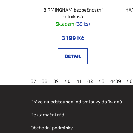
BIRMINGHAM bezpečnostní
HAM
kotníková
Skladem
(39 ks)
3 199 Kč
DETAIL
37
38
39
40
41
42
43
44
39
45
40
Z
á
Právo na odstoupení od smlouvy do 14 dnů
p
Reklamační řád
a
t
Obchodní podmínky