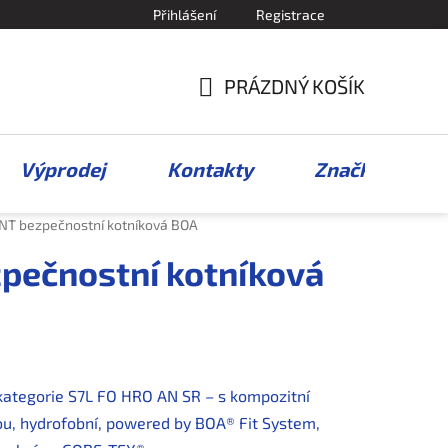
Přihlášení
Registrace
PRÁZDNÝ KOŠÍK
NÁKUPNÍ
KOŠÍK
Výprodej
Kontakty
Značky
T bezpečnostní kotníková BOA
ečnostní kotníková
kategorie S7L FO HRO AN SR – s kompozitní
ou, hydrofobní, powered by BOA® Fit System,