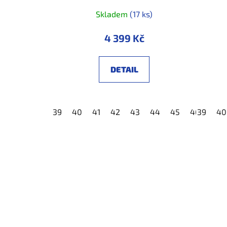
Skladem
(17 ks)
4 399 Kč
DETAIL
39
40
41
42
43
44
45
46
39
47
40