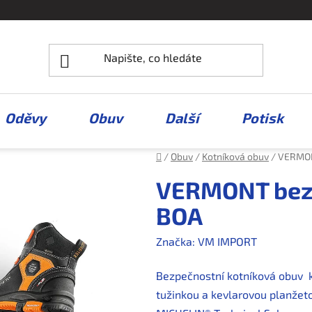
Oděvy
Obuv
Další
Potisk
Domů
/
Obuv
/
Kotníková obuv
/
VERMON
VERMONT bezp
BOA
Značka:
VM IMPORT
Bezpečnostní kotníková obuv 
tužinkou a kevlarovou planžet