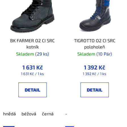
BK FARMER O2 CI SRC
TIGROTTO O2 CI SRC
kotník
poloholeň
Skladem
(29 ks)
Skladem
(10 Pár)
1 631 Kč
1 392 Kč
Měrná
Měrná
1 631 Kč / 1 ks
1 392 Kč / 1 ks
cena:
cena:
DETAIL
DETAIL
hnědá
béžová
černá
-