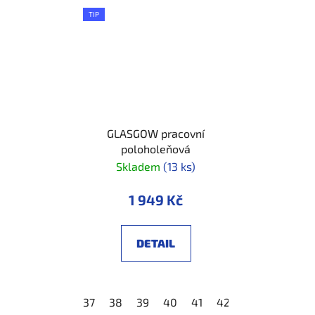
TIP
GLASGOW pracovní
poloholeňová
Skladem
(13 ks)
1 949 Kč
DETAIL
37
38
39
40
41
42
43
44
45