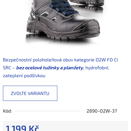
Bezpečnostní poloholeňová obuv kategorie O2W FO CI
SRC –
bez ocelové tužinky a planžety
, hydrofobní,
zateplení podšívkou
ZVOLTE VARIANTU
Kód:
2890-O2W-37
1 199 Kč