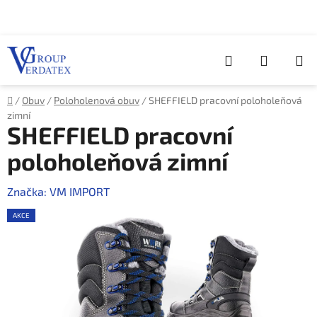
Přejít
na
obsah
Hledat
NÁKUP
KOŠÍK
Domů
/
Obuv
/
Poloholenová obuv
/
SHEFFIELD pracovní poloholeňová
zimní
SHEFFIELD pracovní
poloholeňová zimní
Značka:
VM IMPORT
AKCE