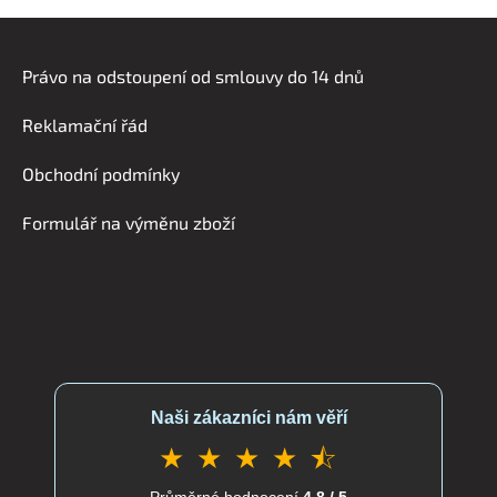
Z
á
Právo na odstoupení od smlouvy do 14 dnů
p
a
Reklamační řád
t
í
Obchodní podmínky
Formulář na výměnu zboží
Naši zákazníci nám věří
★ ★ ★ ★ ⯪