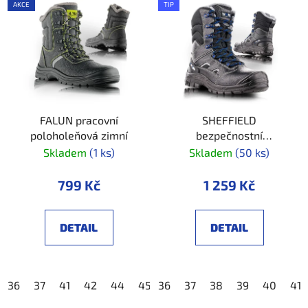
AKCE
TIP
FALUN pracovní
SHEFFIELD
poloholeňová zimní
bezpečnostní
poloholeňová zimní
Skladem
(1 ks)
Skladem
(50 ks)
799 Kč
1 259 Kč
DETAIL
DETAIL
36
37
41
42
44
45
36
46
37
47
38
48
39
49
40
41