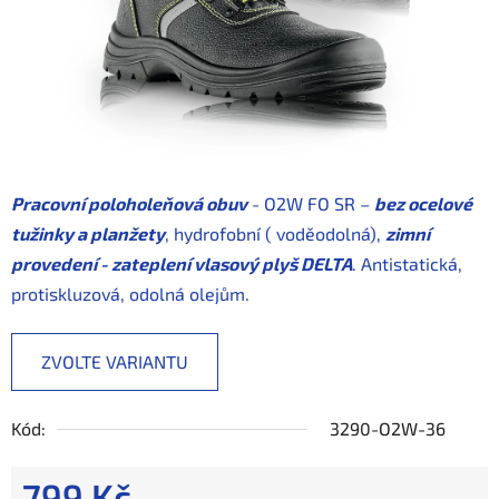
Pracovní poloholeňová obuv
- O2W FO SR –
bez ocelové
tužinky a planžety
, hydrofobní ( voděodolná),
zimní
provedení - zateplení vlasový plyš DELTA
. Antistatická,
protiskluzová, odolná olejům.
ZVOLTE VARIANTU
Kód:
3290-O2W-36
799 Kč