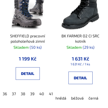
SHEFFIELD pracovní
BK FARMER O2 CI SRC
poloholeňová zimní
kotník
Skladem
(50 ks)
Skladem
(29 ks)
1 199 Kč
1 631 Kč
Měrná
1 631 Kč / 1 ks
cena:
DETAIL
DETAIL
36
37
38
39
40
41
42
43
44
45
46
hnědá
béžová
černá