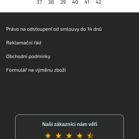
37
38
39
40
41
42
43
44
45
Z
á
Právo na odstoupení od smlouvy do 14 dnů
p
a
Reklamační řád
t
í
Obchodní podmínky
Formulář na výměnu zboží
Naši zákazníci nám věří
★ ★ ★ ★ ⯪