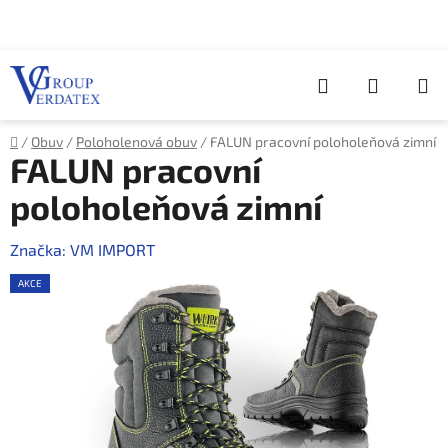
Přejít
na
obsah
Hledat
NÁKUP
KOŠÍK
Domů
/
Obuv
/
Poloholenová obuv
/
FALUN pracovní poloholeňová zimní
FALUN pracovní
poloholeňová zimní
Značka:
VM IMPORT
AKCE