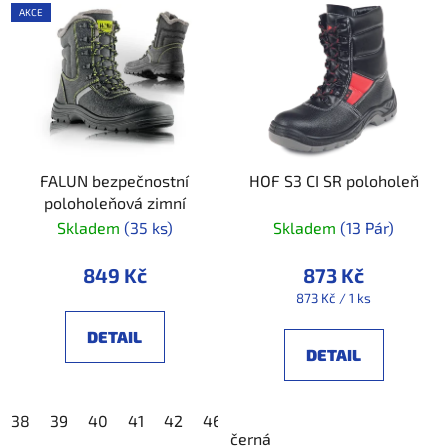
AKCE
FALUN bezpečnostní
HOF S3 CI SR poloholeň
poloholeňová zimní
Skladem
(35 ks)
Skladem
(13 Pár)
849 Kč
873 Kč
Měrná
873 Kč / 1 ks
cena:
DETAIL
DETAIL
38
39
40
41
42
46
48
černá