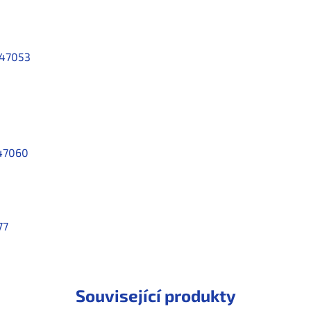
47053
47060
77
Související produkty