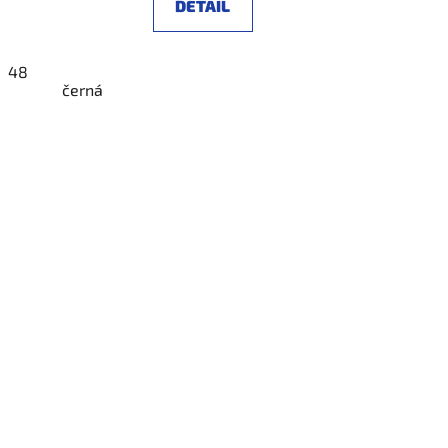
DETAIL
48
černá