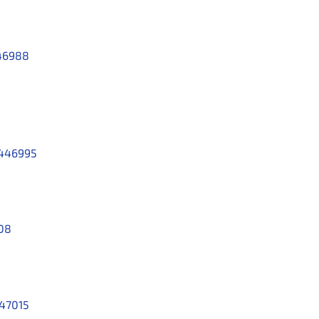
46988
446995
08
47015