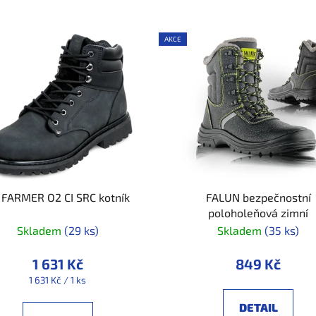
AKCE
 FARMER O2 CI SRC kotník
FALUN bezpečnostní
poloholeňová zimní
Skladem
(29 ks)
Skladem
(35 ks)
1 631 Kč
849 Kč
Měrná
1 631 Kč / 1 ks
cena:
DETAIL