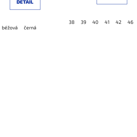
DETAIL
45
46
38
39
40
41
42
46
béžová
černá