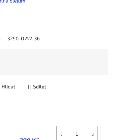
olná olejům.
3290-O2W-36
Hlídat
Sdílet