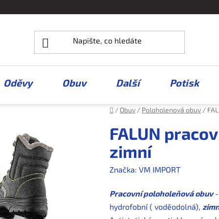
Oděvy
Obuv
Další
Potisk
Domů
/
Obuv
/
Poloholenová obuv
/
FAL
FALUN pracov
zimní
Značka:
VM IMPORT
Pracovní poloholeňová obuv
-
hydrofobní ( voděodolná),
zimn