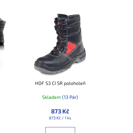
HOF S3 CI SR poloholeň
Skladem
(13 Pár)
873 Kč
Měrná
873 Kč / 1 ks
cena: