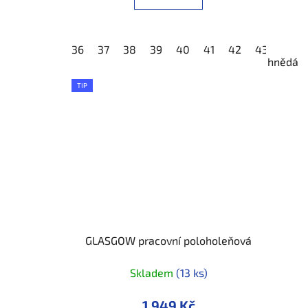
36
37
38
39
40
41
42
43
44
hnědá
TIP
GLASGOW pracovní poloholeňová
Skladem
(13 ks)
1 949 Kč