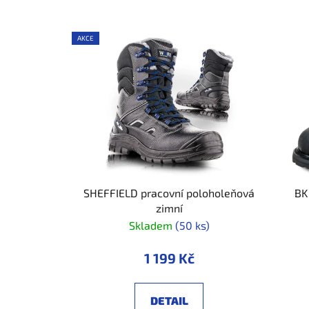
AKCE
SHEFFIELD pracovní poloholeňová
BK
zimní
Skladem
(50 ks)
1 199 Kč
DETAIL