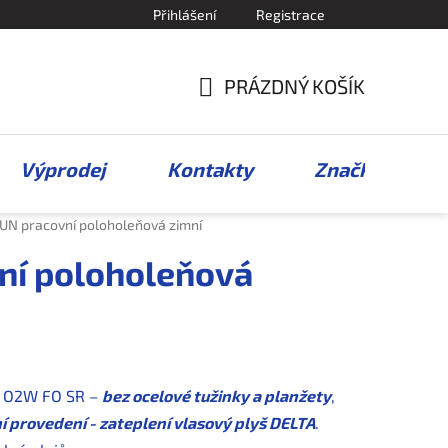
Přihlášení
Registrace
PRÁZDNÝ KOŠÍK
NÁKUPNÍ
KOŠÍK
Výprodej
Kontakty
Značky
UN pracovní poloholeňová zimní
ní poloholeňová
 O2W FO SR –
bez ocelové tužinky a planžety
,
í provedení - zateplení vlasový plyš DELTA
.