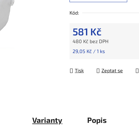
Kód:
581 Kč
480 Kč bez DPH
Měrná cena:
29,05 Kč / 1 ks
Tisk
Zeptat se
Varianty
Popis