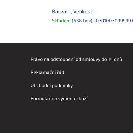
Barva: -, Velikost: -
Skladem
(538 box)
| 0701003099999
Z
á
Právo na odstoupení od smlouvy do 14 dnů
p
Reklamační řád
a
t
Obchodní podmínky
í
Formulář na výměnu zboží