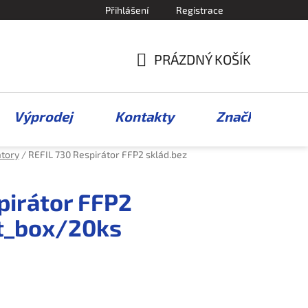
Přihlášení
Registrace
PRÁZDNÝ KOŠÍK
NÁKUPNÍ
KOŠÍK
Výprodej
Kontakty
Značky
átory
/
REFIL 730 Respirátor FFP2 sklád.bez
pirátor FFP2
nt_box/20ks