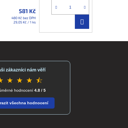
581 Kč
480 Kč bez DPH
DO
Měrná
29,05 Kč / 1 ks
cena:
KOŠÍKU
ši zákazníci nám věří
★ ★ ★ ★ ⯪
ůměrné hodnocení
4.8 / 5
razit všechna hodnocení