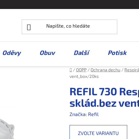
Oděvy
Obuv
Další
Potisk
Domů
/
OOPP
/
Ochrana dechu
/
Respir
vent_box/20ks
REFIL 730 Res
sklád.bez ve
Značka:
Refil
ZVOLTE VARIANTU