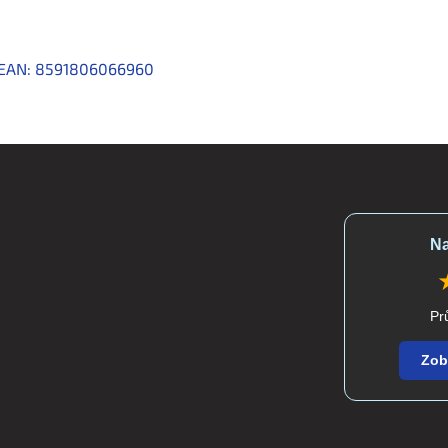
EAN:
8591806066960
Na
Pr
Zob