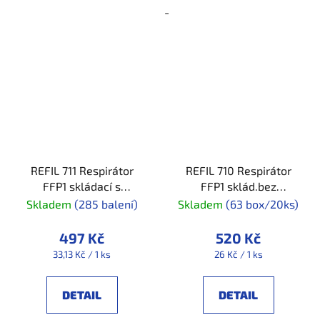
-
REFIL 711 Respirátor
REFIL 710 Respirátor
FFP1 skládací s
FFP1 sklád.bez
vent._box/15ks
vent_box/20ks
Skladem
(285 balení)
Skladem
(63 box/20ks)
497 Kč
520 Kč
Měrná
Měrná
33,13 Kč / 1 ks
26 Kč / 1 ks
cena:
cena:
DETAIL
DETAIL