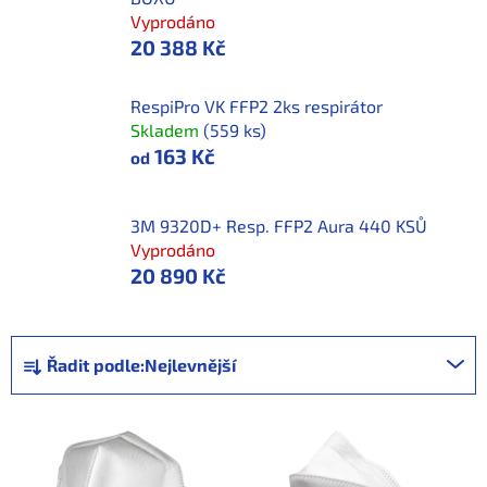
Vyprodáno
20 388 Kč
RespiPro VK FFP2 2ks respirátor
Skladem
(559 ks)
163 Kč
od
3M 9320D+ Resp. FFP2 Aura 440 KSŮ
Vyprodáno
20 890 Kč
Ř
Řadit podle:
Nejlevnější
a
z
V
e
ý
n