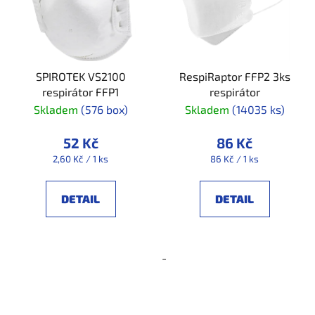
SPIROTEK VS2100
RespiRaptor FFP2 3ks
respirátor FFP1
respirátor
Skladem
(576 box)
Skladem
(14035 ks)
52 Kč
86 Kč
Měrná
Měrná
2,60 Kč / 1 ks
86 Kč / 1 ks
cena:
cena:
DETAIL
DETAIL
-