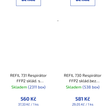
-
REFIL 731 Respirátor
REFIL 730 Respirátor
FFP2 sklád. s
FFP2 sklád.bez
vent._box/15ks
vent_box/20ks
Skladem
(2311 box)
Skladem
(538 box)
560 Kč
581 Kč
Měrná
Měrná
37,33 Kč / 1 ks
29,05 Kč / 1 ks
cena:
cena: