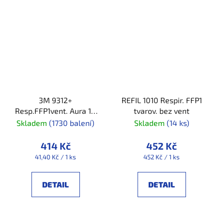
3M 9312+
REFIL 1010 Respir. FFP1
Resp.FFP1vent. Aura 10
tvarov. bez vent
KSŮ
Skladem
(1730 balení)
Skladem
(14 ks)
414 Kč
452 Kč
Měrná
Měrná
41,40 Kč / 1 ks
452 Kč / 1 ks
cena:
cena:
DETAIL
DETAIL