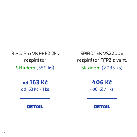
RespiPro VK FFP2 2ks
SPIROTEK VS2200V
respirátor
respirátor FFP2 s vent.
Skladem
(559 ks)
Skladem
(2035 ks)
163 Kč
406 Kč
od
Měrná
Měrná
od 163 Kč / 1 ks
406 Kč / 1 ks
cena:
cena:
DETAIL
DETAIL
-