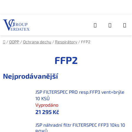
Přejít
na
obsah
Hledat
NÁKUP
KOŠÍK
Domů
/
OOPP
/
Ochrana dechu
/
Respirátory
/
FFP2
FFP2
Nejprodávanější
JSP FILTERSPEC PRO resp.FFP3 vent+brýle
10 KSŮ
Vyprodáno
21 295 Kč
JSP náhradní filtr FILTERSPEC FFP3 10ks 10
BOXŮ