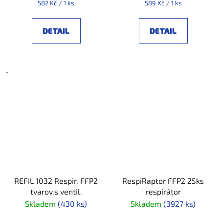
Měrná
Měrná
582 Kč / 1 ks
589 Kč / 1 ks
cena:
cena:
DETAIL
DETAIL
-
REFIL 1032 Respir. FFP2
RespiRaptor FFP2 25ks
tvarov.s ventil.
respirátor
Skladem
(430 ks)
Skladem
(3927 ks)