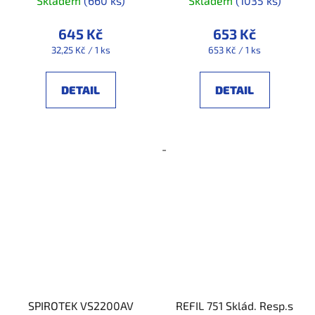
Skladem
(660 ks)
Skladem
(1035 ks)
645 Kč
653 Kč
Měrná
Měrná
32,25 Kč / 1 ks
653 Kč / 1 ks
cena:
cena:
DETAIL
DETAIL
-
SPIROTEK VS2200AV
REFIL 751 Sklád. Resp.s