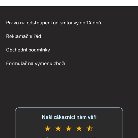
a
á
Z
n
c
á
í
í
Právo na odstoupení od smlouvy do 14 dnů
p
p
r
a
Reklamační řád
v
t
k
í
Obchodní podmínky
y
v
Formulář na výměnu zboží
ý
p
i
s
u
Naši zákazníci nám věří
★ ★ ★ ★ ⯪