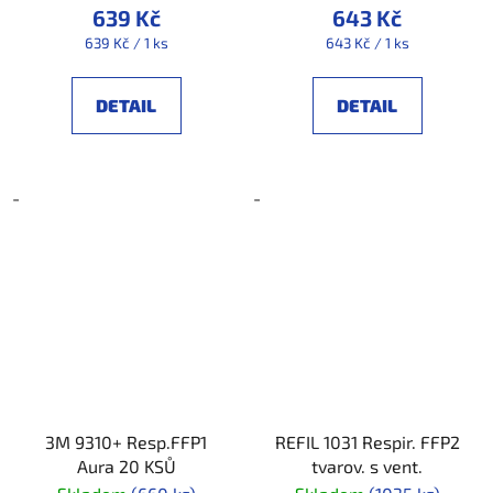
639 Kč
643 Kč
Měrná
Měrná
639 Kč / 1 ks
643 Kč / 1 ks
cena:
cena:
DETAIL
DETAIL
-
-
3M 9310+ Resp.FFP1
REFIL 1031 Respir. FFP2
Aura 20 KSŮ
tvarov. s vent.