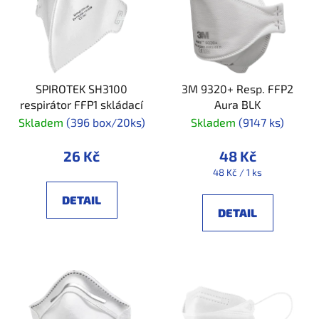
p
í
i
p
s
r
p
o
r
d
SPIROTEK SH3100
3M 9320+ Resp. FFP2
o
u
respirátor FFP1 skládací
Aura BLK
d
k
Skladem
(396 box/20ks)
Skladem
(9147 ks)
u
t
k
ů
26 Kč
48 Kč
t
Měrná
48 Kč / 1 ks
ů
cena:
DETAIL
DETAIL