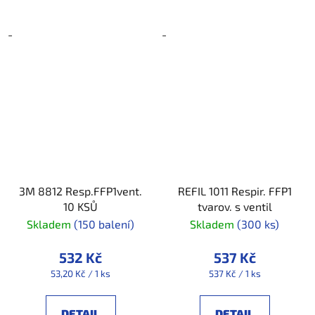
-
-
3M 8812 Resp.FFP1vent.
REFIL 1011 Respir. FFP1
10 KSŮ
tvarov. s ventil
Skladem
(150 balení)
Skladem
(300 ks)
532 Kč
537 Kč
Měrná
Měrná
53,20 Kč / 1 ks
537 Kč / 1 ks
cena:
cena:
DETAIL
DETAIL