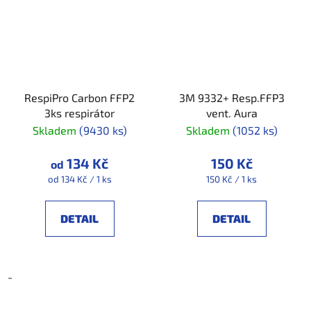
RespiPro Carbon FFP2
3M 9332+ Resp.FFP3
3ks respirátor
vent. Aura
Skladem
(9430 ks)
Skladem
(1052 ks)
134 Kč
150 Kč
od
Měrná
Měrná
od 134 Kč / 1 ks
150 Kč / 1 ks
cena:
cena:
DETAIL
DETAIL
-