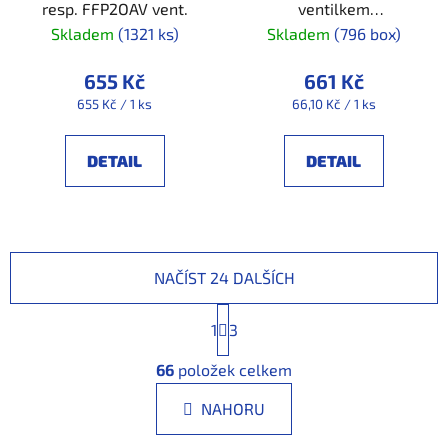
resp. FFP2OAV vent.
ventilkem
FFP3_box/10ks
Skladem
(1321 ks)
Skladem
(796 box)
655 Kč
661 Kč
Měrná
Měrná
655 Kč / 1 ks
66,10 Kč / 1 ks
cena:
cena:
DETAIL
DETAIL
NAČÍST 24 DALŠÍCH
S
1
t
3
r
O
á
66
položek celkem
v
n
l
k
NAHORU
á
o
d
v