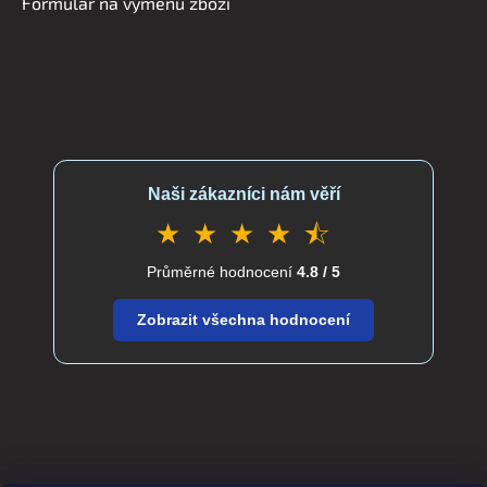
Formulář na výměnu zboží
Naši zákazníci nám věří
★ ★ ★ ★ ⯪
Průměrné hodnocení
4.8 / 5
Zobrazit všechna hodnocení