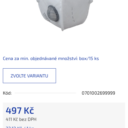
Cena za min. objednávané množství: box/15 ks
ZVOLTE VARIANTU
Kód:
0701002699999
497 Kč
411 Kč bez DPH
Měrná cena: