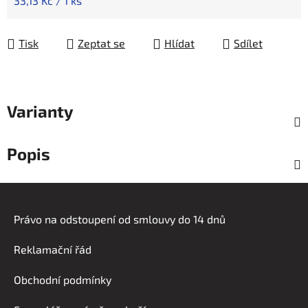
33,13 Kč / 1 ks
Tisk
Zeptat se
Hlídat
Sdílet
Varianty
Popis
Z
á
Právo na odstoupení od smlouvy do 14 dnů
p
a
Reklamační řád
t
í
Obchodní podmínky