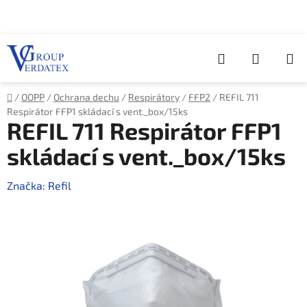
Přejít
na
obsah
Hledat
NÁKUP
KOŠÍK
Domů
/
OOPP
/
Ochrana dechu
/
Respirátory
/
FFP2
/
REFIL 711
Respirátor FFP1 skládací s vent._box/15ks
REFIL 711 Respirátor FFP1
skládací s vent._box/15ks
Značka:
Refil