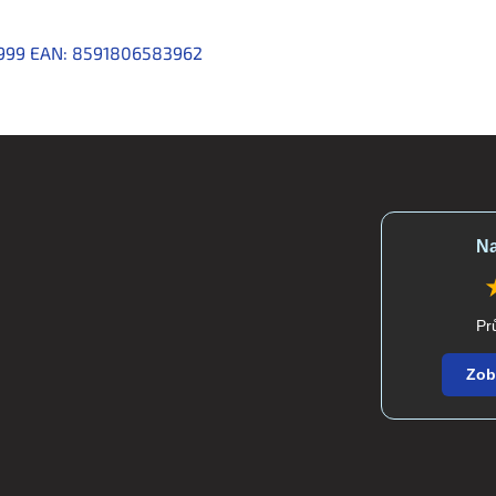
9999
EAN:
8591806583962
Na
Pr
Zob