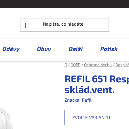
Oděvy
Obuv
Další
Potisk
Domů
/
OOPP
/
Ochrana dechu
/
Respir
REFIL 651 Res
sklád.vent.
Značka:
Refil
ZVOLTE VARIANTU