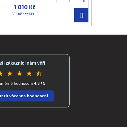
1 010 Kč
DO
835 Kč bez DPH
KOŠÍKU
ši zákazníci nám věří
★ ★ ★ ★ ⯪
ůměrné hodnocení
4.8 / 5
razit všechna hodnocení