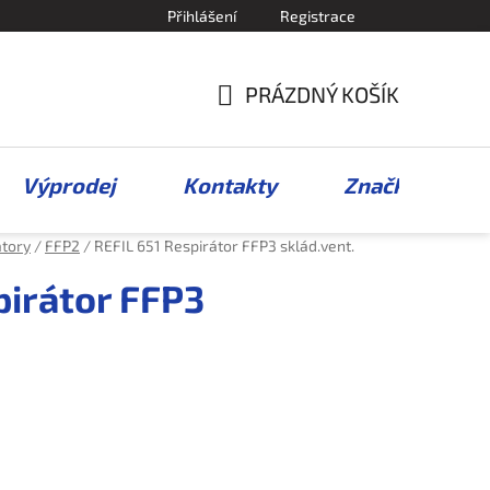
Přihlášení
Registrace
PRÁZDNÝ KOŠÍK
NÁKUPNÍ
KOŠÍK
Výprodej
Kontakty
Značky
átory
/
FFP2
/
REFIL 651 Respirátor FFP3 sklád.vent.
pirátor FFP3