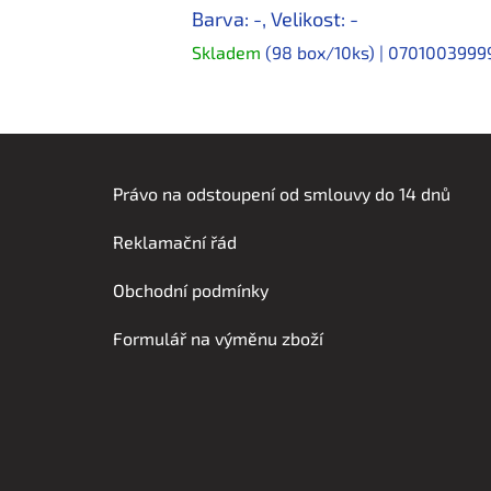
Barva: -, Velikost: -
Skladem
(98 box/10ks)
| 070100399
Z
á
Právo na odstoupení od smlouvy do 14 dnů
p
Reklamační řád
a
t
Obchodní podmínky
í
Formulář na výměnu zboží