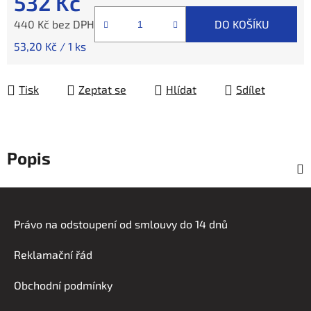
532 Kč
440 Kč bez DPH
DO KOŠÍKU
Měrná cena:
53,20 Kč / 1 ks
Tisk
Zeptat se
Hlídat
Sdílet
Popis
Z
á
Právo na odstoupení od smlouvy do 14 dnů
p
a
Reklamační řád
t
í
Obchodní podmínky