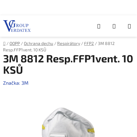
Přejít
na
obsah
Hledat
NÁKUP
KOŠÍK
Domů
/
OOPP
/
Ochrana dechu
/
Respirátory
/
FFP2
/
3M 8812
Resp.FFP1vent. 10 KSŮ
3M 8812 Resp.FFP1vent. 10
KSŮ
Značka:
3M