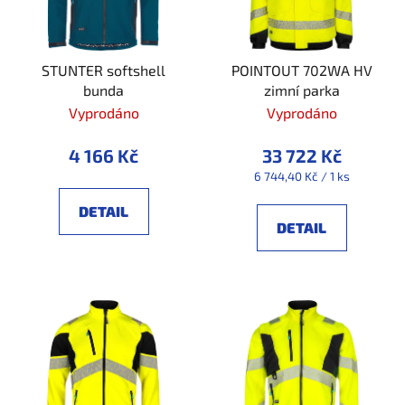
s
r
p
o
r
d
STUNTER softshell
POINTOUT 702WA HV
o
u
bunda
zimní parka
d
k
Vyprodáno
Vyprodáno
u
t
k
ů
4 166 Kč
33 722 Kč
t
Měrná
6 744,40 Kč / 1 ks
ů
cena:
DETAIL
DETAIL