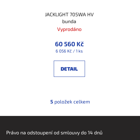
JACKLIGHT 705WA HV
bunda
Vyprodáno
60 560 Kč
Měrná
6 056 Kč / 1 ks
cena:
DETAIL
5
položek celkem
O
v
l
Z
á
á
d
Právo na odstoupení od smlouvy do 14 dnů
p
a