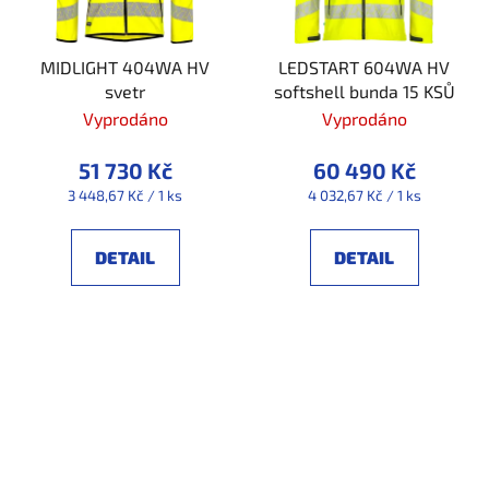
MIDLIGHT 404WA HV
LEDSTART 604WA HV
svetr
softshell bunda 15 KSŮ
Vyprodáno
Vyprodáno
51 730 Kč
60 490 Kč
Měrná
Měrná
3 448,67 Kč / 1 ks
4 032,67 Kč / 1 ks
cena:
cena:
DETAIL
DETAIL