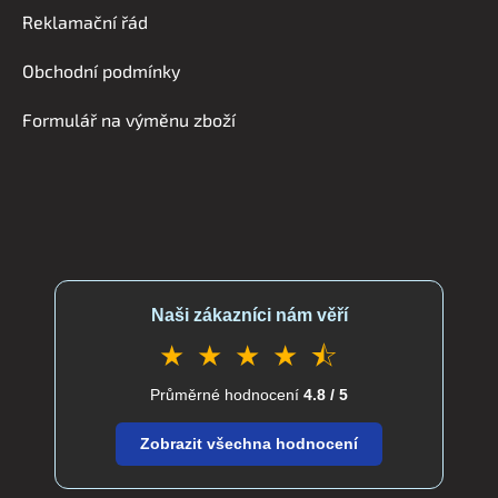
a
c
Reklamační řád
t
í
í
p
Obchodní podmínky
r
v
Formulář na výměnu zboží
k
y
v
ý
p
i
s
u
Naši zákazníci nám věří
★ ★ ★ ★ ⯪
Průměrné hodnocení
4.8 / 5
Zobrazit všechna hodnocení