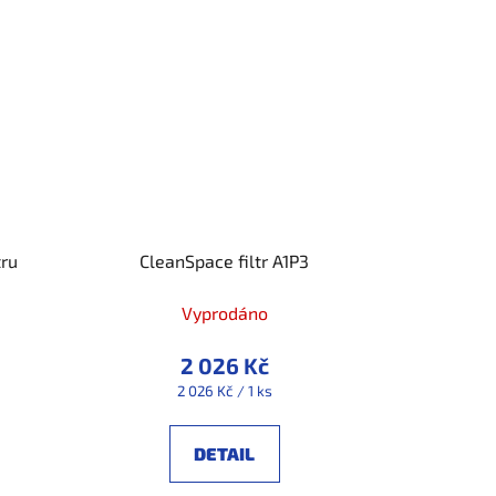
tru
CleanSpace filtr A1P3
Vyprodáno
2 026 Kč
Měrná
2 026 Kč / 1 ks
cena:
DETAIL