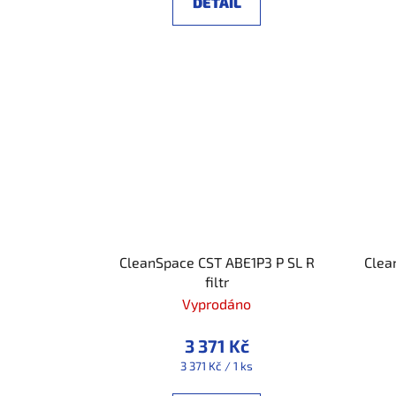
DETAIL
CleanSpace CST ABE1P3 P SL R
Clea
filtr
Vyprodáno
3 371 Kč
Měrná
3 371 Kč / 1 ks
cena: