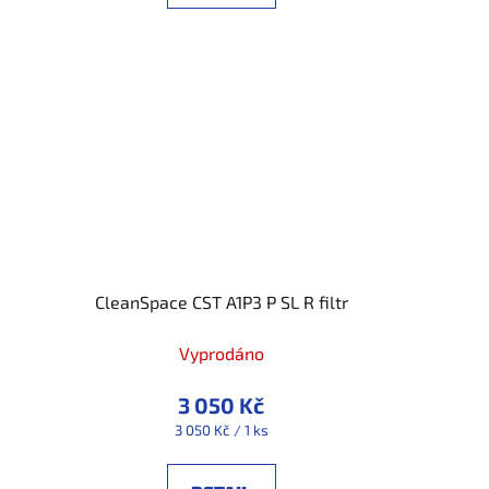
CleanSpace CST A1P3 P SL R filtr
Vyprodáno
3 050 Kč
Měrná
3 050 Kč / 1 ks
cena: