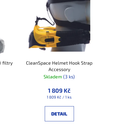
n
í
p
r
o
d
u
k
t
 filtry
CleanSpace Helmet Hook Strap
Accessory
ů
Skladem
(3 ks)
1 809 Kč
Měrná
1 809 Kč / 1 ks
cena:
DETAIL