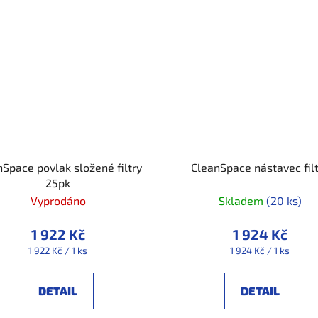
nSpace povlak složené filtry
CleanSpace nástavec fil
25pk
Vyprodáno
Skladem
(20 ks)
1 922 Kč
1 924 Kč
Měrná
Měrná
1 922 Kč / 1 ks
1 924 Kč / 1 ks
cena:
cena:
DETAIL
DETAIL