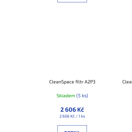
CleanSpace filtr A2P3
Clea
Skladem
(5 ks)
2 606 Kč
Měrná
2 606 Kč / 1 ks
cena: