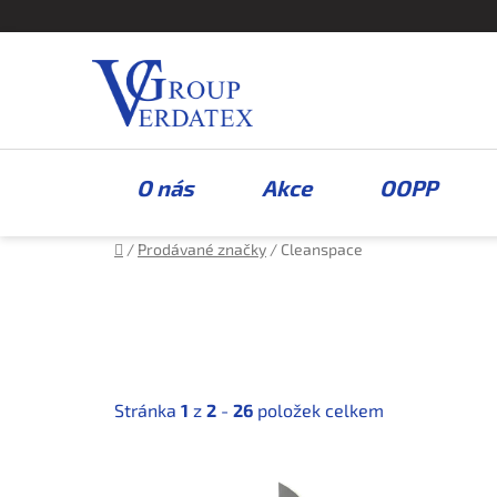
Přejít
na
obsah
O nás
Akce
OOPP
Domů
/
Prodávané značky
/
Cleanspace
Stránka
1
z
2
-
26
položek celkem
V