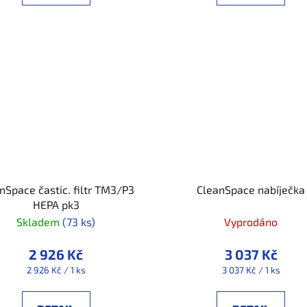
nSpace častic. filtr TM3/P3
CleanSpace nabíječka
HEPA pk3
Skladem
(73 ks)
Vyprodáno
2 926 Kč
3 037 Kč
Měrná
Měrná
2 926 Kč / 1 ks
3 037 Kč / 1 ks
cena:
cena: