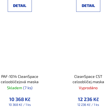
DETAIL
DETAIL
PAF-1014 CleanSpace
CleanSpace CST
celoobličejová maska
celoobličej.maska
Skladem
(7 ks)
Vyprodáno
10 368 Kč
12 236 Kč
Měrná
Měrná
10 368 Kč / 1 ks
12 236 Kč / 1 ks