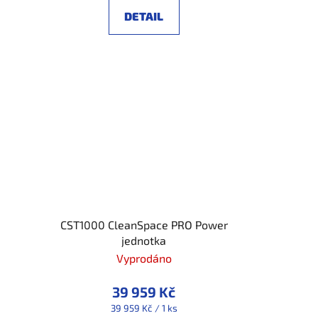
DETAIL
CST1000 CleanSpace PRO Power
jednotka
Vyprodáno
39 959 Kč
Měrná
39 959 Kč / 1 ks