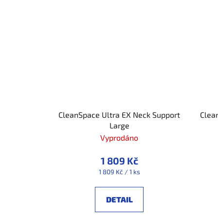
CleanSpace Ultra EX Neck Support
Clea
Large
Vyprodáno
1 809 Kč
Měrná
1 809 Kč / 1 ks
cena:
DETAIL