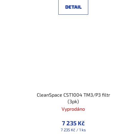
DETAIL
CleanSpace CST1004 TM3/P3 filtr
(3pk)
Vyprodáno
7 235 Kč
Měrná
7 235 Kč / 1 ks