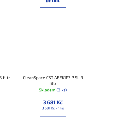
DETAIL
filtr
CleanSpace CST ABEK1P3 P SL R
filtr
Skladem
(3 ks)
3 681 Kč
Měrná
3 681 Kč / 1 ks
cena: