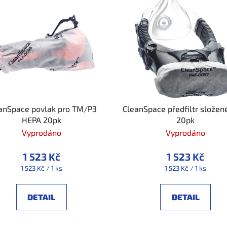
anSpace povlak pro TM/P3
CleanSpace předfiltr složené
HEPA 20pk
20pk
Vyprodáno
Vyprodáno
1 523 Kč
1 523 Kč
Měrná
Měrná
1 523 Kč / 1 ks
1 523 Kč / 1 ks
cena:
cena:
DETAIL
DETAIL