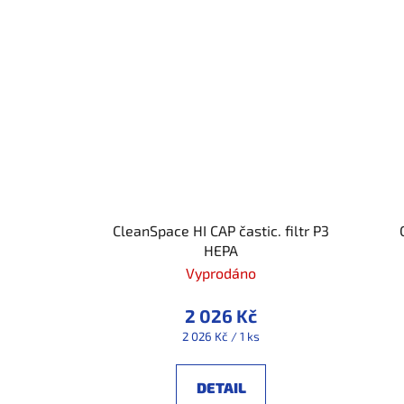
CleanSpace HI CAP častic. filtr P3
HEPA
Vyprodáno
2 026 Kč
Měrná
2 026 Kč / 1 ks
cena:
DETAIL