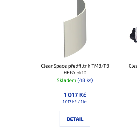
ý
p
i
s
p
r
o
d
u
CleanSpace předfiltr k TM3/P3
Cle
k
HEPA pk10
Skladem
(48 ks)
t
ů
1 017 Kč
Měrná
1 017 Kč / 1 ks
cena:
DETAIL