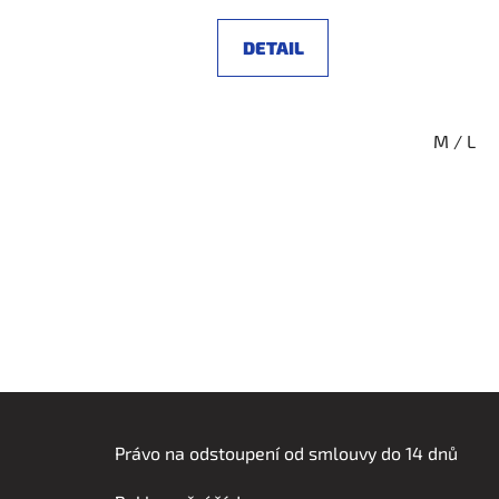
cena:
DETAIL
M / L
Z
á
Právo na odstoupení od smlouvy do 14 dnů
p