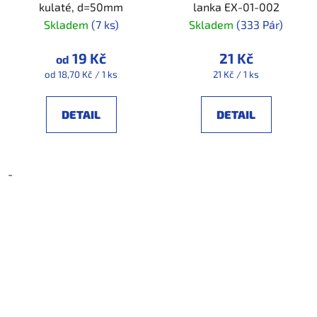
kulaté, d=50mm
lanka EX-01-002
Skladem
(7 ks)
Skladem
(333 Pár)
19 Kč
21 Kč
od
Měrná
Měrná
od 18,70 Kč / 1 ks
21 Kč / 1 ks
cena:
cena:
DETAIL
DETAIL
-