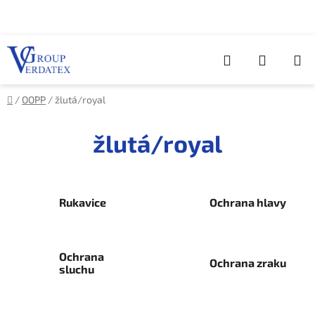
Přejít
na
obsah
Hledat
NÁKUP
KOŠÍK
Domů
/
OOPP
/
žlutá/royal
žlutá/royal
Rukavice
Ochrana hlavy
Ochrana
Ochrana zraku
sluchu