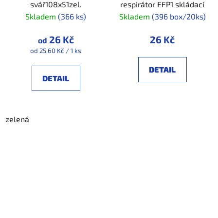
svář108x51zel.
respirátor FFP1 skládací
Skladem
(366 ks)
Skladem
(396 box/20ks)
26 Kč
26 Kč
od
Měrná
od 25,60 Kč / 1 ks
cena:
DETAIL
DETAIL
zelená