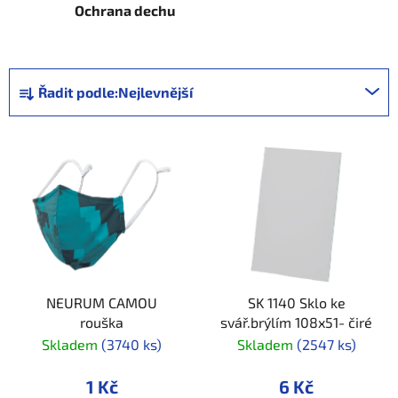
Ochrana dechu
Ř
Řadit podle:
Nejlevnější
a
z
V
e
ý
n
p
í
i
p
s
r
p
o
r
d
NEURUM CAMOU
SK 1140 Sklo ke
o
u
rouška
svář.brýlím 108x51- čiré
d
k
Skladem
(3740 ks)
Skladem
(2547 ks)
u
t
k
ů
1 Kč
6 Kč