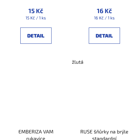
15 Kč
16 Kč
Měrná
Měrná
15 Kč / 1 ks
16 Kč / 1 ks
cena:
cena:
DETAIL
DETAIL
žlutá
EMBERIZA VAM
RUSE šňůrky na brýle
rukavice
standardní