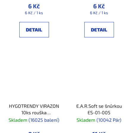
6 Kč
6 Kč
Měrná
Měrná
6 Kč / 1 ks
6 Kč / 1 ks
cena:
cena:
DETAIL
DETAIL
HYGOTRENDY VIRAZON
E.A.R.Soft se šnůrkou
10ks rouška
ES-01-005
3vrstvá_balení 10ks
Skladem
(16025 balení)
Skladem
(10042 Pár)