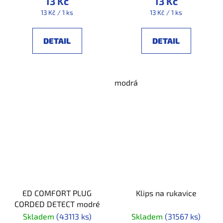
13 Kč
13 Kč
Měrná
Měrná
13 Kč / 1 ks
13 Kč / 1 ks
cena:
cena:
DETAIL
DETAIL
modrá
ED COMFORT PLUG
Klips na rukavice
CORDED DETECT modré
Skladem
(43113 ks)
Skladem
(31567 ks)