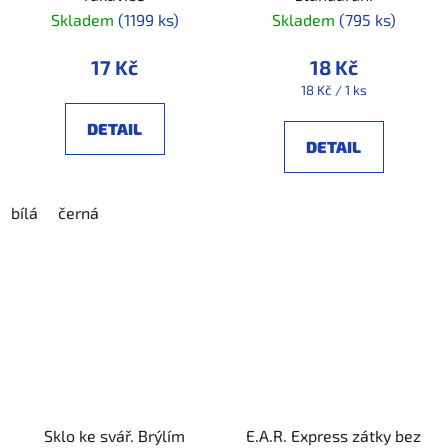
Skladem
(1199 ks)
Skladem
(795 ks)
17 Kč
18 Kč
Měrná
18 Kč / 1 ks
cena:
DETAIL
DETAIL
bílá
černá
Sklo ke svář. Brýlím
E.A.R. Express zátky bez