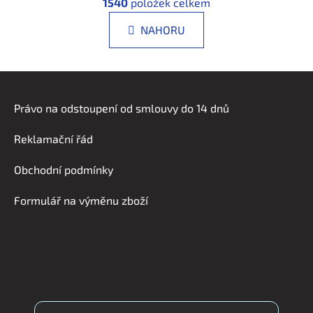
á
1540
položek celkem
v
n
l
k
NAHORU
á
o
d
v
a
á
Z
n
c
á
í
í
Právo na odstoupení od smlouvy do 14 dnů
p
p
r
a
Reklamační řád
v
t
k
í
Obchodní podmínky
y
v
Formulář na výměnu zboží
ý
p
i
s
u