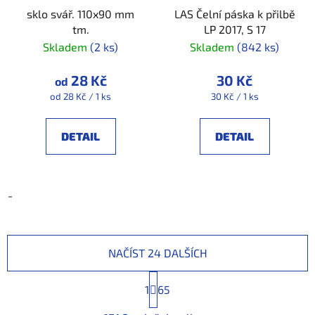
sklo svář. 110x90 mm
LAS Čelní páska k přilbě
tm.
LP 2017, S 17
Skladem
(2 ks)
Skladem
(842 ks)
28 Kč
30 Kč
od
Měrná
Měrná
od 28 Kč / 1 ks
30 Kč / 1 ks
cena:
cena:
DETAIL
DETAIL
-
NAČÍST 24 DALŠÍCH
S
1
t
65
r
O