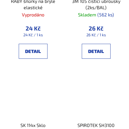
RABY šňůrky na brýle
3M 105 čistící ubrousky
elastické
(2ks/BAL)
Vyprodáno
Skladem
(562 ks)
24 Kč
26 Kč
Měrná
Měrná
24 Kč / 1 ks
26 Kč / 1 ks
cena:
cena:
DETAIL
DETAIL
SK 114x Sklo
SPIROTEK SH3100