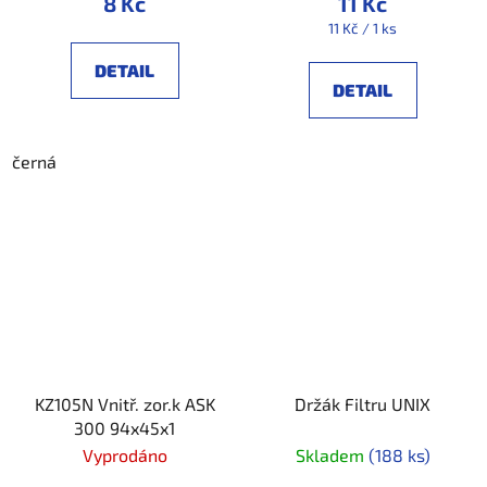
8 Kč
11 Kč
Měrná
11 Kč / 1 ks
cena:
DETAIL
DETAIL
černá
KZ105N Vnitř. zor.k ASK
Držák Filtru UNIX
300 94x45x1
Vyprodáno
Skladem
(188 ks)