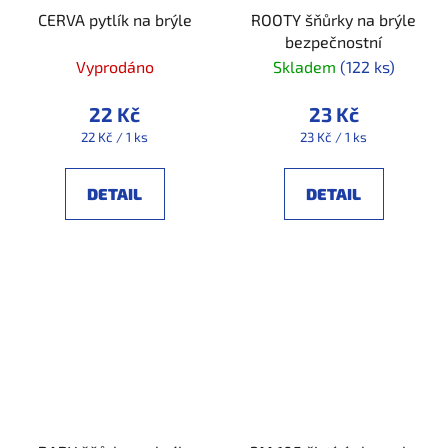
CERVA pytlík na brýle
ROOTY šňůrky na brýle
bezpečnostní
Vyprodáno
Skladem
(122 ks)
22 Kč
23 Kč
Měrná
Měrná
22 Kč / 1 ks
23 Kč / 1 ks
cena:
cena:
DETAIL
DETAIL