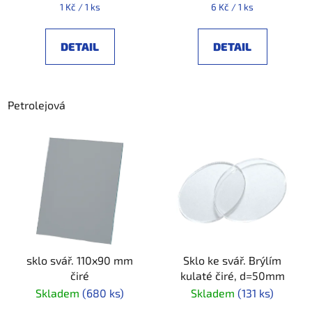
t
Měrná
Měrná
1 Kč / 1 ks
6 Kč / 1 ks
ů
cena:
cena:
DETAIL
DETAIL
Petrolejová
sklo svář. 110x90 mm
Sklo ke svář. Brýlím
čiré
kulaté čiré, d=50mm
Skladem
(680 ks)
Skladem
(131 ks)