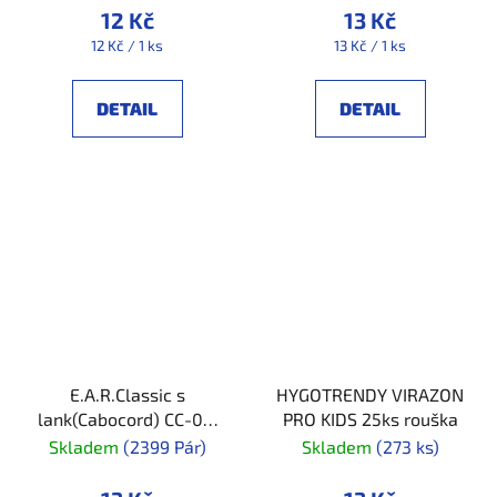
12 Kč
13 Kč
Měrná
Měrná
12 Kč / 1 ks
13 Kč / 1 ks
cena:
cena:
DETAIL
DETAIL
E.A.R.Classic s
HYGOTRENDY VIRAZON
lank(Cabocord) CC-01-
PRO KIDS 25ks rouška
000
Skladem
(2399 Pár)
Skladem
(273 ks)