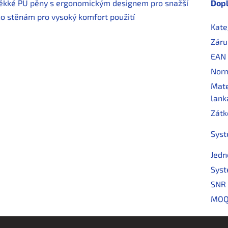
měkké PU pěny s ergonomickým designem pro snažší
Dop
ho stěnám pro vysoký komfort použití
Kate
Záru
EAN
Nor
Mate
lank
Zátk
Syst
Jedn
Syst
SNR
MO