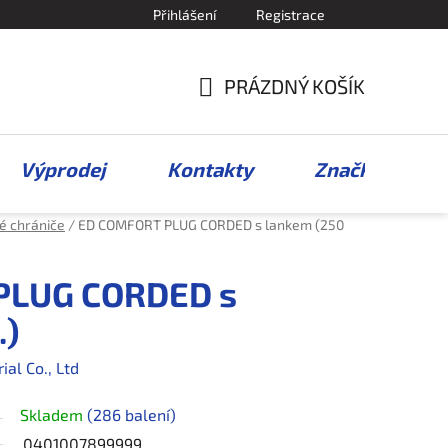
Přihlášení
Registrace
PRÁZDNÝ KOŠÍK
NÁKUPNÍ
KOŠÍK
Výprodej
Kontakty
Značky
é chrániče
/
ED COMFORT PLUG CORDED s lankem (250
PLUG CORDED s
.)
al Co., Ltd
Skladem
(286 balení)
0401007899999