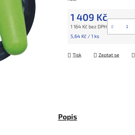
1 409 Kč
1 164 Kč bez DPH
Měrná cena:
5,64 Kč / 1 ks
Tisk
Zeptat se
Popis