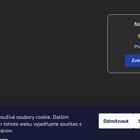
Na
Pr
Zob
oužívá soubory cookie. Dalším
Zboží.cz
Heureka.cz
verdatex.cz
Odmítnout
 tohoto webu vyjadřujete souhlas s
váním.