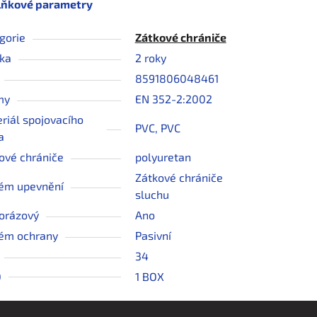
lňkové parametry
gorie
Zátkové chrániče
ka
2 roky
8591806048461
my
EN 352-2:2002
riál spojovacího
PVC, PVC
a
ové chrániče
polyuretan
Zátkové chrániče
ém upevnění
sluchu
orázový
Ano
ém ochrany
Pasivní
34
Q
1 BOX