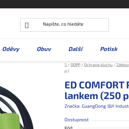
Oděvy
Obuv
Další
Potisk
Domů
/
OOPP
/
Ochrana sluchu
/
Zátkov
p.)
ED COMFORT 
lankem (250 p
Značka:
GuangDong J&Y Industri
Dostupnost
Kód: