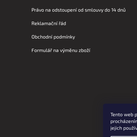
Z
á
Právo na odstoupení od smlouvy do 14 dnů
p
Reklamační řád
a
t
Obchodní podmínky
í
Formulář na výměnu zboží
Tento web p
procházením
jejich použí