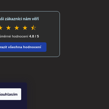
ši zákazníci nám věří
★ ★ ★ ★ ⯪
ůměrné hodnocení
4.8 / 5
razit všechna hodnocení
Souhlasím