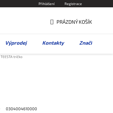
Přihlášení
Registrace
PRÁZDNÝ KOŠÍK
NÁKUPNÍ
KOŠÍK
Výprodej
Kontakty
Značky
TEESTA tričko
0304004610000