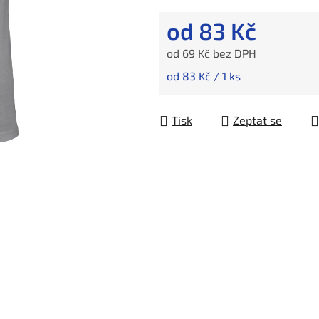
od
83 Kč
od
69 Kč
bez DPH
Měrná cena:
od 83 Kč / 1 ks
Tisk
Zeptat se