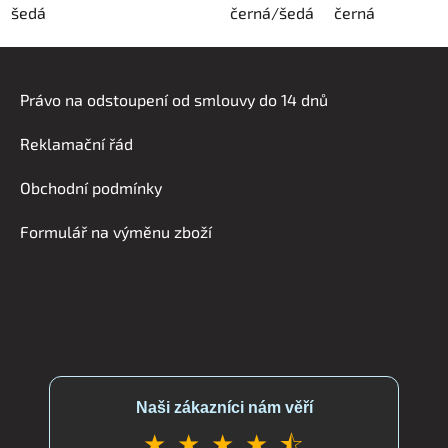
šedá
černá/šedá
černá
Z
á
Právo na odstoupení od smlouvy do 14 dnů
p
a
Reklamační řád
t
í
Obchodní podmínky
Formulář na výměnu zboží
Naši zákazníci nám věří
★ ★ ★ ★ ⯪