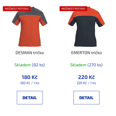
MOŽNOST POTISKU
MOŽNOST POTISKU
DESMAN tričko
EMERTON tričko
Skladem
(82 ks)
Skladem
(270 ks)
180 Kč
220 Kč
Měrná
Měrná
180 Kč / 1 ks
220 Kč / 1 ks
cena:
cena:
DETAIL
DETAIL