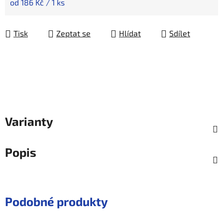
Měrná cena:
od 186 Kč / 1 ks
Tisk
Zeptat se
Hlídat
Sdílet
Varianty
Popis
Podobné produkty