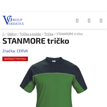
Přejít
na
obsah
Hledat
NÁKUP
KOŠÍK
Domů
/
Oděvy
/
Trička a košile
/
Trička
/
STANMORE tričko
STANMORE tričko
Značka:
CERVA
MOŽNOST POTISKU