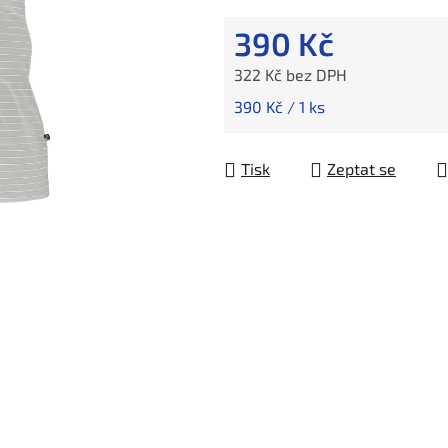
390 Kč
322 Kč bez DPH
Měrná cena:
390 Kč / 1 ks
Tisk
Zeptat se