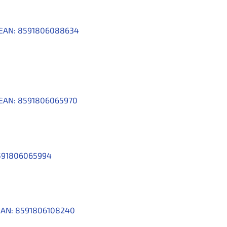
EAN:
8591806088634
EAN:
8591806065970
591806065994
EAN:
8591806108240