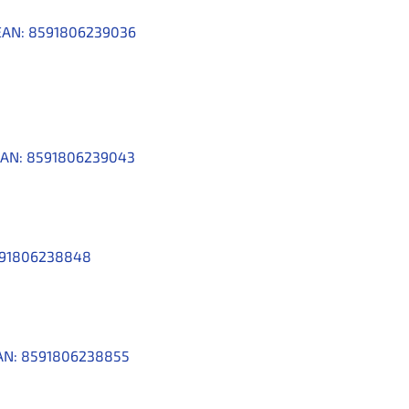
EAN:
8591806239036
AN:
8591806239043
91806238848
AN:
8591806238855