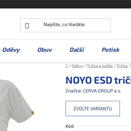
Oděvy
Obuv
Další
Potisk
Domů
/
Oděvy
/
Trička a košile
/
Trička
/
NOYO ESD tri
Značka:
CERVA GROUP a.s.
ZVOLTE VARIANTU
Kód: