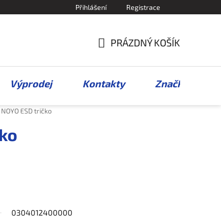
Přihlášení
Registrace
PRÁZDNÝ KOŠÍK
NÁKUPNÍ
KOŠÍK
Výprodej
Kontakty
Značky
NOYO ESD tričko
čko
0304012400000