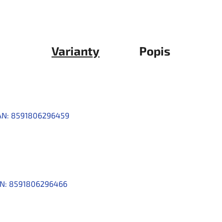
Varianty
Popis
AN:
8591806296459
N:
8591806296466