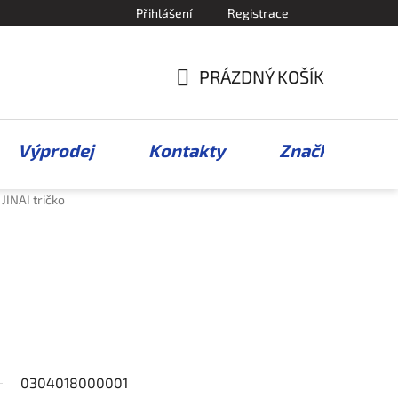
Přihlášení
Registrace
PRÁZDNÝ KOŠÍK
NÁKUPNÍ
KOŠÍK
Výprodej
Kontakty
Značky
JINAI tričko
0304018000001