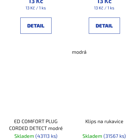
13 Kč
13 Kč
Měrná
Měrná
13 Kč / 1 ks
13 Kč / 1 ks
cena:
cena:
DETAIL
DETAIL
modrá
ED COMFORT PLUG
Klips na rukavice
CORDED DETECT modré
Skladem
(43113 ks)
Skladem
(31567 ks)