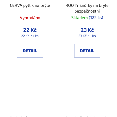
CERVA pytlík na brýle
ROOTY šňůrky na brýle
bezpečnostní
Vyprodáno
Skladem
(122 ks)
22 Kč
23 Kč
Měrná
Měrná
22 Kč / 1 ks
23 Kč / 1 ks
cena:
cena:
DETAIL
DETAIL