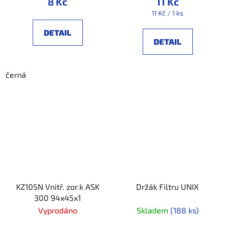
8 Kč
11 Kč
Měrná
11 Kč / 1 ks
cena:
DETAIL
DETAIL
černá
KZ105N Vnitř. zor.k ASK
Držák Filtru UNIX
300 94x45x1
Vyprodáno
Skladem
(188 ks)