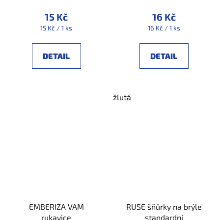
15 Kč
16 Kč
Měrná
Měrná
15 Kč / 1 ks
16 Kč / 1 ks
cena:
cena:
DETAIL
DETAIL
žlutá
EMBERIZA VAM
RUSE šňůrky na brýle
rukavice
standardní