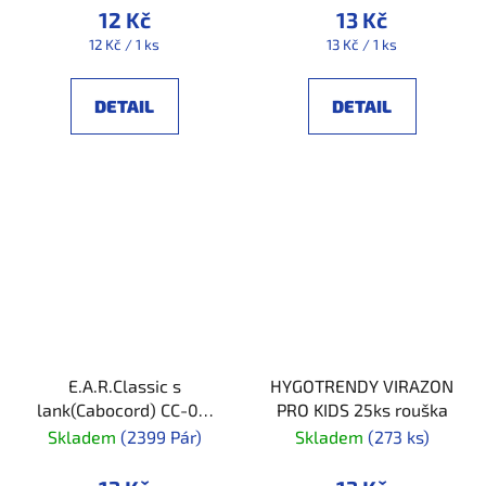
12 Kč
13 Kč
Měrná
Měrná
12 Kč / 1 ks
13 Kč / 1 ks
cena:
cena:
DETAIL
DETAIL
E.A.R.Classic s
HYGOTRENDY VIRAZON
lank(Cabocord) CC-01-
PRO KIDS 25ks rouška
000
Skladem
(2399 Pár)
Skladem
(273 ks)