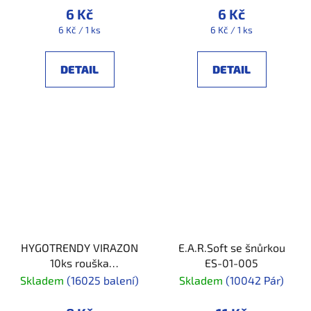
6 Kč
6 Kč
Měrná
Měrná
6 Kč / 1 ks
6 Kč / 1 ks
cena:
cena:
DETAIL
DETAIL
HYGOTRENDY VIRAZON
E.A.R.Soft se šnůrkou
10ks rouška
ES-01-005
3vrstvá_balení 10ks
Skladem
(16025 balení)
Skladem
(10042 Pár)