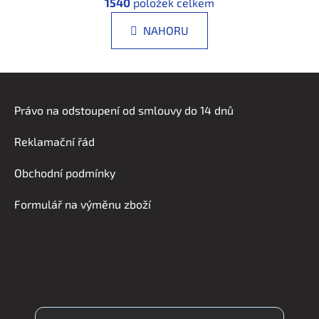
á
1540
položek celkem
v
n
l
k
NAHORU
á
o
d
v
a
á
Z
n
c
á
í
í
Právo na odstoupení od smlouvy do 14 dnů
p
p
r
a
Reklamační řád
v
t
k
í
Obchodní podmínky
y
v
Formulář na výměnu zboží
ý
p
i
s
u