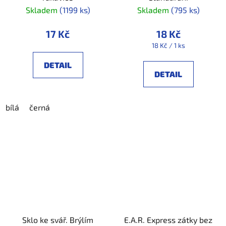
Skladem
(1199 ks)
Skladem
(795 ks)
17 Kč
18 Kč
Měrná
18 Kč / 1 ks
cena:
DETAIL
DETAIL
bílá
černá
Sklo ke svář. Brýlím
E.A.R. Express zátky bez