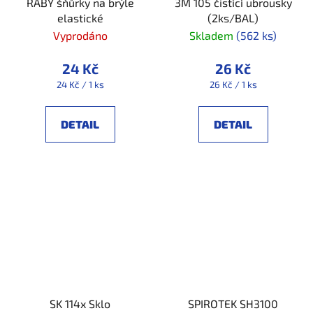
RABY šňůrky na brýle
3M 105 čistící ubrousky
elastické
(2ks/BAL)
Vyprodáno
Skladem
(562 ks)
24 Kč
26 Kč
Měrná
Měrná
24 Kč / 1 ks
26 Kč / 1 ks
cena:
cena:
DETAIL
DETAIL
SK 114x Sklo
SPIROTEK SH3100