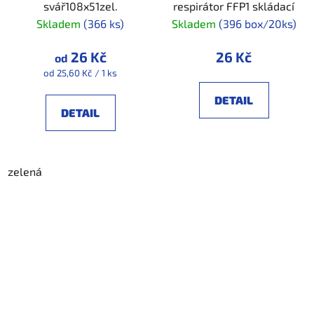
svář108x51zel.
respirátor FFP1 skládací
Skladem
(366 ks)
Skladem
(396 box/20ks)
26 Kč
26 Kč
od
Měrná
od 25,60 Kč / 1 ks
cena:
DETAIL
DETAIL
zelená