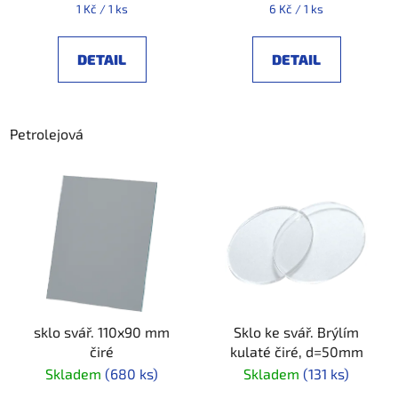
t
Měrná
Měrná
1 Kč / 1 ks
6 Kč / 1 ks
ů
cena:
cena:
DETAIL
DETAIL
Petrolejová
sklo svář. 110x90 mm
Sklo ke svář. Brýlím
čiré
kulaté čiré, d=50mm
Skladem
(680 ks)
Skladem
(131 ks)