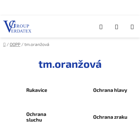
Přejít
na
obsah
Hledat
NÁKUP
KOŠÍK
Domů
/
OOPP
/
tm.oranžová
tm.oranžová
Rukavice
Ochrana hlavy
Ochrana
Ochrana zraku
sluchu