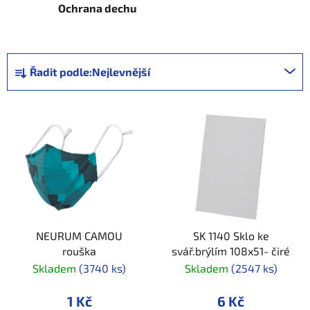
Ochrana dechu
Ř
Řadit podle:
Nejlevnější
a
z
V
e
ý
n
p
í
i
p
s
r
p
o
r
d
NEURUM CAMOU
SK 1140 Sklo ke
o
u
rouška
svář.brýlím 108x51- čiré
d
k
Skladem
(3740 ks)
Skladem
(2547 ks)
u
t
k
ů
1 Kč
6 Kč