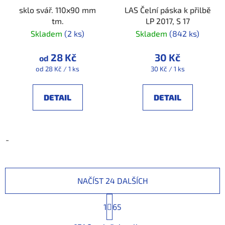
sklo svář. 110x90 mm
LAS Čelní páska k přilbě
tm.
LP 2017, S 17
Skladem
(2 ks)
Skladem
(842 ks)
28 Kč
30 Kč
od
Měrná
Měrná
od 28 Kč / 1 ks
30 Kč / 1 ks
cena:
cena:
DETAIL
DETAIL
-
NAČÍST 24 DALŠÍCH
S
1
t
65
r
O