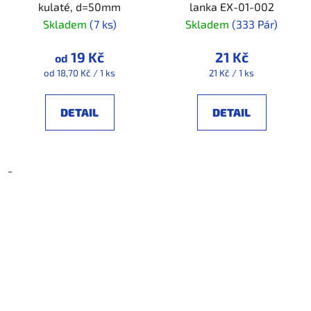
kulaté, d=50mm
lanka EX-01-002
Skladem
(7 ks)
Skladem
(333 Pár)
19 Kč
21 Kč
od
Měrná
Měrná
od 18,70 Kč / 1 ks
21 Kč / 1 ks
cena:
cena:
DETAIL
DETAIL
-