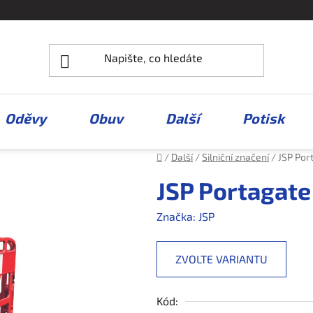
Oděvy
Obuv
Další
Potisk
Domů
/
Další
/
Silniční značení
/
JSP Por
JSP Portagate
Značka:
JSP
ZVOLTE VARIANTU
Kód: