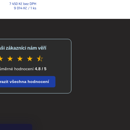
7 450 Kč bez DPH
Měrná
9 014 Kč / 1 ks
cena:
ši zákazníci nám věří
★ ★ ★ ★ ⯪
ůměrné hodnocení
4.8 / 5
razit všechna hodnocení