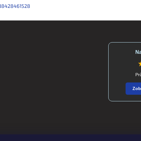
38428461528
Na
Pr
Zob