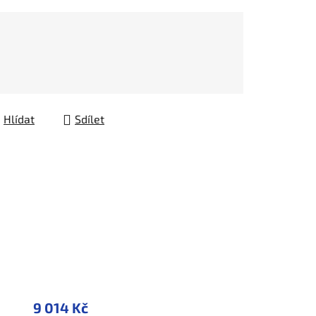
Hlídat
Sdílet
9 014 Kč