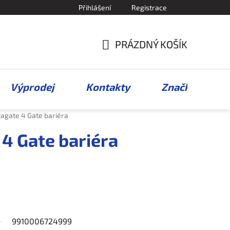
Přihlášení
Registrace
PRÁZDNÝ KOŠÍK
NÁKUPNÍ
KOŠÍK
Výprodej
Kontakty
Značky
tagate 4 Gate bariéra
 4 Gate bariéra
9910006724999