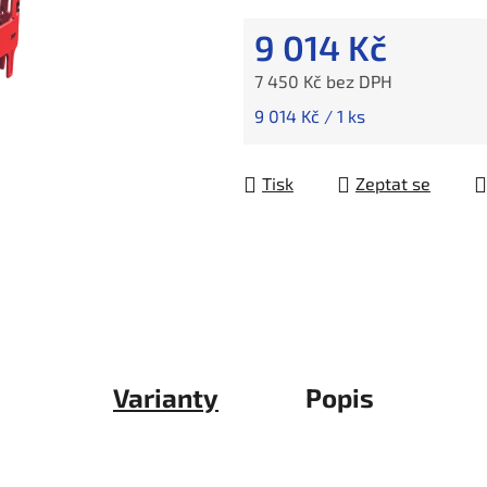
9 014 Kč
7 450 Kč bez DPH
Měrná cena:
9 014 Kč / 1 ks
Tisk
Zeptat se
Varianty
Popis