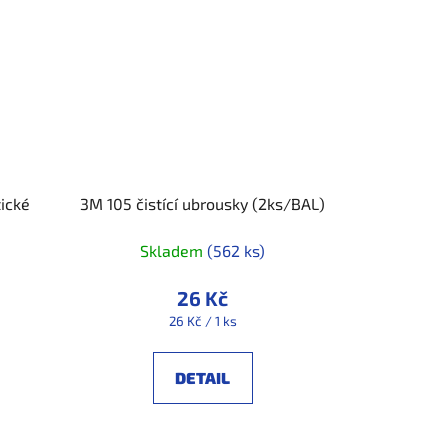
tické
3M 105 čistící ubrousky (2ks/BAL)
Skladem
(562 ks)
26 Kč
Měrná
26 Kč / 1 ks
cena:
DETAIL