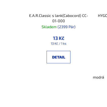
E.A.R.Classic s lank(Cabocord) CC-
HYGO
01-000
Skladem
(2399 Pár)
13 Kč
Měrná
13 Kč / 1 ks
cena:
DETAIL
modrá