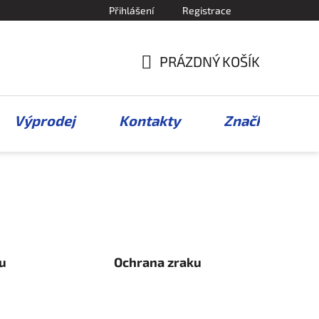
Přihlášení
Registrace
PRÁZDNÝ KOŠÍK
NÁKUPNÍ
KOŠÍK
Výprodej
Kontakty
Značky
u
Ochrana zraku