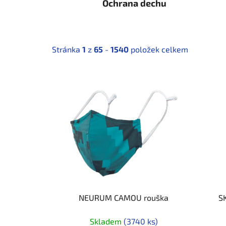
Ochrana dechu
Stránka
1
z
65
-
1540
položek celkem
V
ý
p
i
s
p
r
o
d
u
NEURUM CAMOU rouška
SK
k
Skladem
(3740 ks)
t