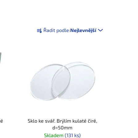
Ř
Řadit podle:
Nejlevnější
a
z
e
n
í
p
r
o
d
u
k
t
ré
Sklo ke svář. Brýlím kulaté čiré,
d=50mm
ů
Skladem
(131 ks)