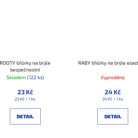
ROOTY šňůrky na brýle
RABY šňůrky na brýle elas
bezpečnostní
Skladem
(122 ks)
Vyprodáno
23 Kč
24 Kč
Měrná
Měrná
23 Kč / 1 ks
24 Kč / 1 ks
cena:
cena:
DETAIL
DETAIL