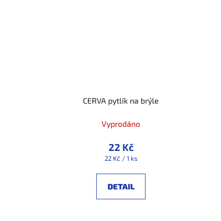
CERVA pytlík na brýle
Vyprodáno
22 Kč
Měrná
22 Kč / 1 ks
cena:
DETAIL