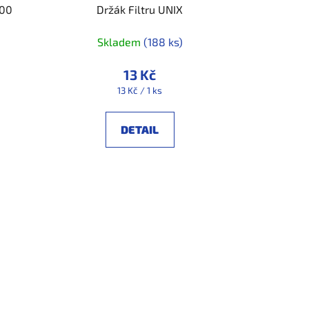
300
Držák Filtru UNIX
Skladem
(188 ks)
13 Kč
Měrná
13 Kč / 1 ks
cena:
DETAIL