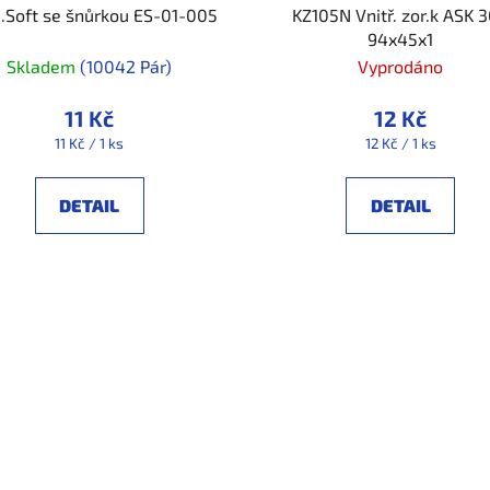
R.Soft se šnůrkou ES-01-005
KZ105N Vnitř. zor.k ASK 
94x45x1
Skladem
(10042 Pár)
Vyprodáno
11 Kč
12 Kč
Měrná
Měrná
11 Kč / 1 ks
12 Kč / 1 ks
cena:
cena:
DETAIL
DETAIL