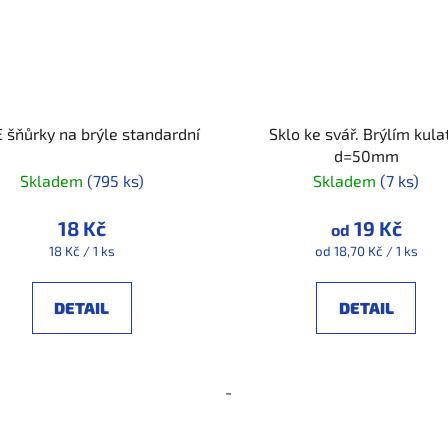
 šňůrky na brýle standardní
Sklo ke svář. Brýlím kula
d=50mm
Skladem
(795 ks)
Skladem
(7 ks)
18 Kč
19 Kč
od
Měrná
Měrná
18 Kč / 1 ks
od 18,70 Kč / 1 ks
cena:
cena:
DETAIL
DETAIL
-