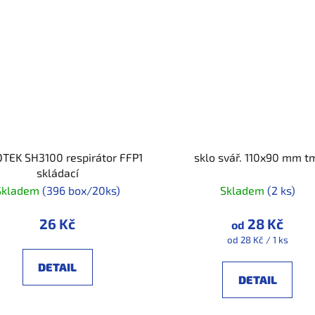
TEK SH3100 respirátor FFP1
sklo svář. 110x90 mm t
skládací
Skladem
(396 box/20ks)
Skladem
(2 ks)
26 Kč
28 Kč
od
Měrná
od 28 Kč / 1 ks
cena:
DETAIL
DETAIL