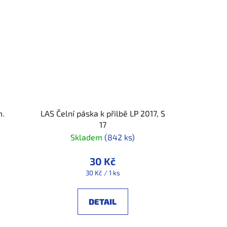
m.
LAS Čelní páska k přilbě LP 2017, S
17
Skladem
(842 ks)
30 Kč
Měrná
30 Kč / 1 ks
cena:
DETAIL