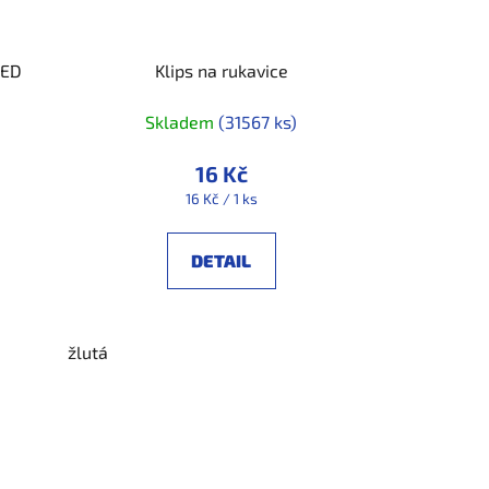
DED
Klips na rukavice
Skladem
(31567 ks)
16 Kč
Měrná
16 Kč / 1 ks
cena:
DETAIL
žlutá