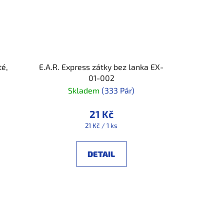
té,
E.A.R. Express zátky bez lanka EX-
01-002
Skladem
(333 Pár)
21 Kč
Měrná
21 Kč / 1 ks
cena:
DETAIL