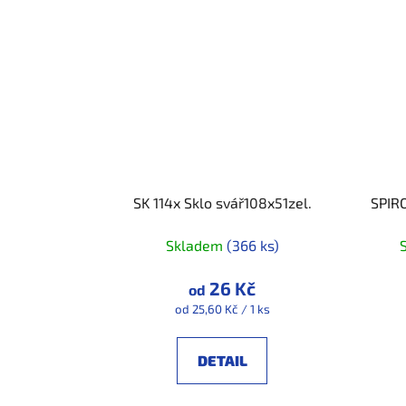
SK 114x Sklo svář108x51zel.
SPIRO
Skladem
(366 ks)
26 Kč
od
Měrná
od 25,60 Kč / 1 ks
cena:
DETAIL