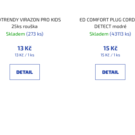
TRENDY VIRAZON PRO KIDS
ED COMFORT PLUG COR
25ks rouška
DETECT modré
Skladem
(273 ks)
Skladem
(43113 ks)
13 Kč
15 Kč
Měrná
Měrná
13 Kč / 1 ks
15 Kč / 1 ks
cena:
cena:
DETAIL
DETAIL