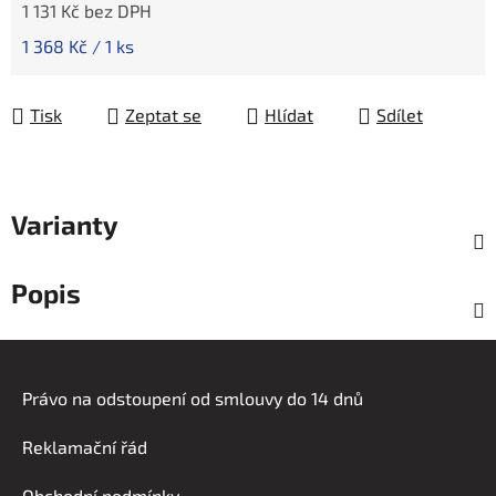
1 131 Kč bez DPH
Měrná cena:
1 368 Kč / 1 ks
Tisk
Zeptat se
Hlídat
Sdílet
Varianty
Popis
Z
á
Právo na odstoupení od smlouvy do 14 dnů
p
a
Reklamační řád
t
Obchodní podmínky