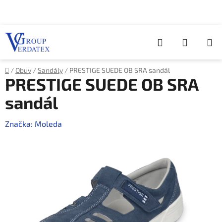
Přejít
na
obsah
Hledat
NÁKUP
KOŠÍK
Domů
/
Obuv
/
Sandály
/
PRESTIGE SUEDE OB SRA sandál
PRESTIGE SUEDE OB SRA
sandál
Značka:
Moleda