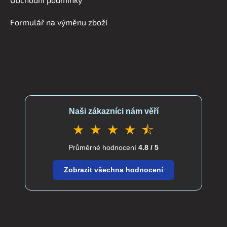
í
Formulář na výměnu zboží
Naši zákazníci nám věří
★ ★ ★ ★ ⯪
Průměrné hodnocení
4.8 / 5
Zobrazit všechna hodnocení