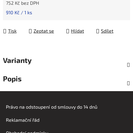
752 Kč bez DPH
Měrná cena:
910 Kč / 1 ks
Tisk
Zeptat se
Hlídat
Sdílet
Varianty
Popis
Z
á
Právo na odstoupení od smlouvy do 14 dnů
p
a
Reklamační řád
t
Obchodní podmínky