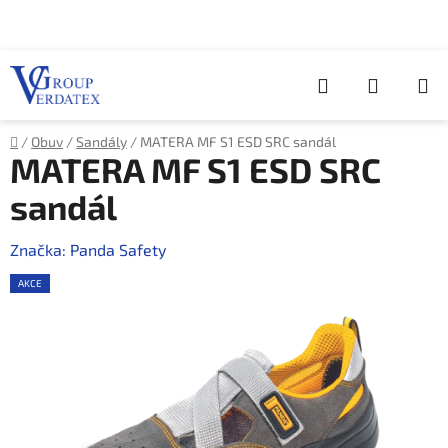
Přejít
na
obsah
Hledat
NÁKUP
KOŠÍK
Domů
/
Obuv
/
Sandály
/
MATERA MF S1 ESD SRC sandál
MATERA MF S1 ESD SRC
sandál
Značka:
Panda Safety
AKCE