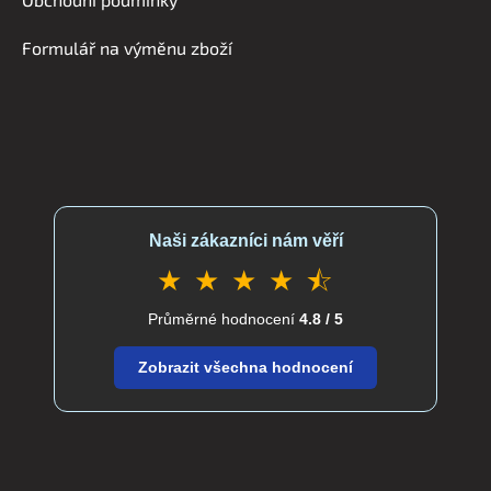
í
Formulář na výměnu zboží
Naši zákazníci nám věří
★ ★ ★ ★ ⯪
Průměrné hodnocení
4.8 / 5
Zobrazit všechna hodnocení