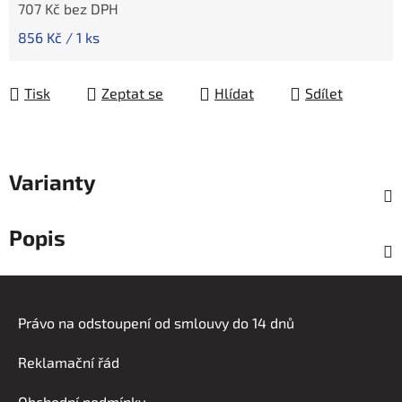
707 Kč bez DPH
Měrná cena:
856 Kč / 1 ks
Tisk
Zeptat se
Hlídat
Sdílet
Varianty
Popis
Z
á
Právo na odstoupení od smlouvy do 14 dnů
p
a
Reklamační řád
t
Obchodní podmínky