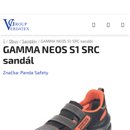
Přejít
na
obsah
Hledat
NÁKUP
KOŠÍK
Domů
/
Obuv
/
Sandály
/
GAMMA NEOS S1 SRC sandál
GAMMA NEOS S1 SRC
sandál
Značka:
Panda Safety