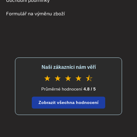
í
Formulář na výměnu zboží
Naši zákazníci nám věří
★ ★ ★ ★ ⯪
Průměrné hodnocení
4.8 / 5
Zobrazit všechna hodnocení