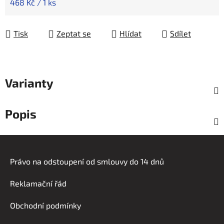
Měrná cena:
468 Kč / 1 ks
Tisk
Zeptat se
Hlídat
Sdílet
Varianty
Popis
Z
á
Právo na odstoupení od smlouvy do 14 dnů
p
a
Reklamační řád
t
í
Obchodní podmínky