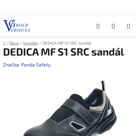
Přejít
na
obsah
Hledat
NÁKUP
KOŠÍK
Domů
/
Obuv
/
Sandály
/
DEDICA MF S1 SRC sandál
DEDICA MF S1 SRC sandál
Značka:
Panda Safety