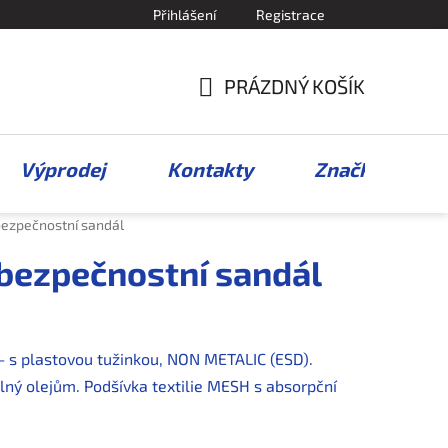
Přihlášení
Registrace
PRÁZDNÝ KOŠÍK
NÁKUPNÍ
KOŠÍK
Výprodej
Kontakty
Značky
zpečnostní sandál
ezpečnostní sandál
 s plastovou tužinkou, NON METALIC (ESD).
olný olejům. Podšívka textilie MESH s absorpční