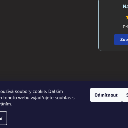
Na
Pr
Zob
oužívá soubory cookie. Dalším
Zboží.cz
Heureka.cz
verdatex.cz
Odmítnout
 tohoto webu vyjadřujete souhlas s
váním.
í
 práva vyhrazena.
Upravit nastavení cookies