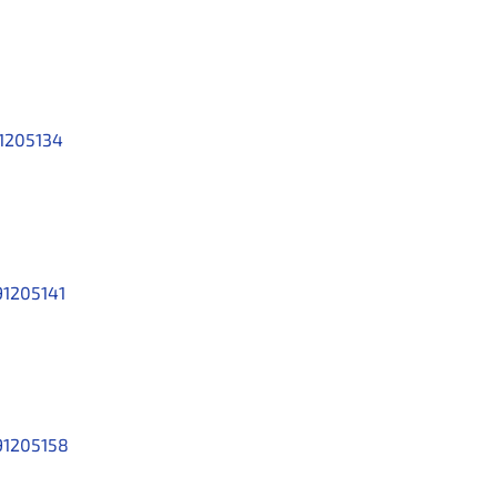
1205134
1205141
91205158