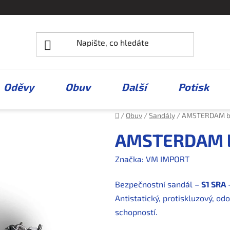
Oděvy
Obuv
Další
Potisk
Domů
/
Obuv
/
Sandály
/
AMSTERDAM be
AMSTERDAM b
Značka:
VM IMPORT
Bezpečnostní sandál –
S1 SRA
–
Antistatický, protiskluzový, od
schopností.