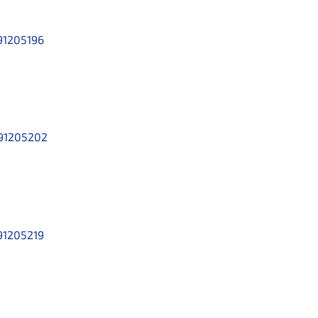
91205196
91205202
91205219