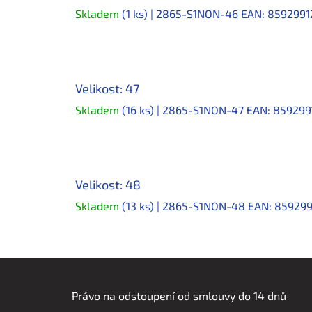
Skladem
(1 ks)
| 2865-S1NON-46
EAN:
8592991
Velikost: 47
Skladem
(16 ks)
| 2865-S1NON-47
EAN:
859299
Velikost: 48
Skladem
(13 ks)
| 2865-S1NON-48
EAN:
85929
Z
á
Právo na odstoupení od smlouvy do 14 dnů