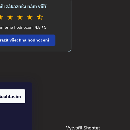
ši zákazníci nám věří
★ ★ ★ ★ ⯪
ůměrné hodnocení
4.8 / 5
razit všechna hodnocení
Souhlasím
Vytvořil Shoptet