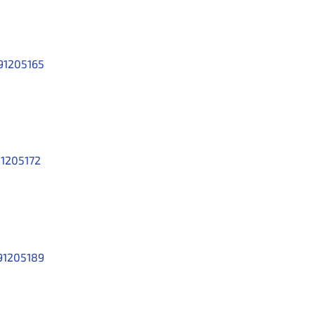
91205165
1205172
91205189