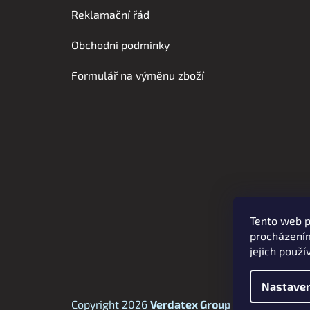
p
Reklamační řád
a
t
Obchodní podmínky
í
Formulář na výměnu zboží
Tento web p
procházením
jejich použí
Nastaven
Copyright 2026
Verdatex Group s.r.o.
. Všechna