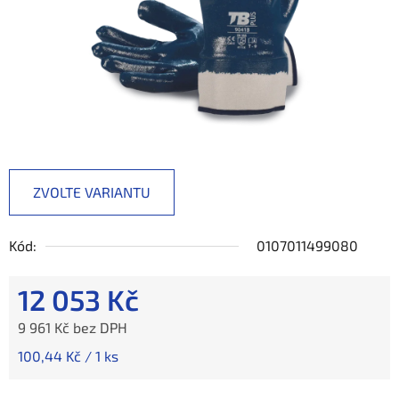
ZVOLTE VARIANTU
Kód:
0107011499080
12 053 Kč
9 961 Kč bez DPH
Měrná cena:
100,44 Kč / 1 ks