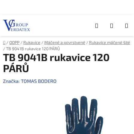
Přejít
na
obsah
Hledat
NÁKUP
KOŠÍK
Domů
/
OOPP
/
Rukavice
/
Máčené a povrstvené
/
Rukavice máčené šité
/
TB 9041B rukavice 120 PÁRŮ
TB 9041B rukavice 120
PÁRŮ
Značka:
TOMAS BODERO