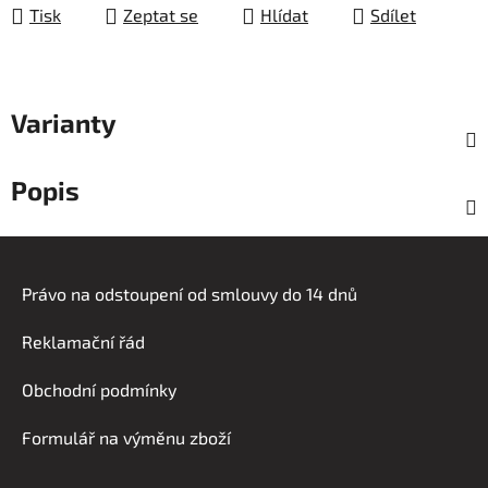
Tisk
Zeptat se
Hlídat
Sdílet
Varianty
Popis
Z
á
Právo na odstoupení od smlouvy do 14 dnů
p
a
Reklamační řád
t
í
Obchodní podmínky
Formulář na výměnu zboží