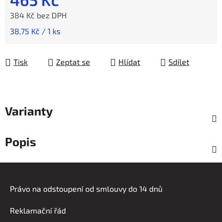
384 Kč bez DPH
Měrná cena:
38,75 Kč / 1 ks
Tisk
Zeptat se
Hlídat
Sdílet
Varianty
Popis
Z
á
Právo na odstoupení od smlouvy do 14 dnů
p
a
Reklamační řád
t