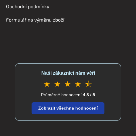
í
Obchodní podmínky
Formulář na výměnu zboží
Naši zákazníci nám věří
★ ★ ★ ★ ⯪
Průměrné hodnocení
4.8 / 5
Zobrazit všechna hodnocení