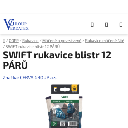
Přejít
na
obsah
Hledat
NÁKUP
KOŠÍK
Domů
/
OOPP
/
Rukavice
/
Máčené a povrstvené
/
Rukavice máčené šité
/
SWIFT rukavice blistr 12 PÁRŮ
SWIFT rukavice blistr 12
PÁRŮ
Značka:
CERVA GROUP a.s.