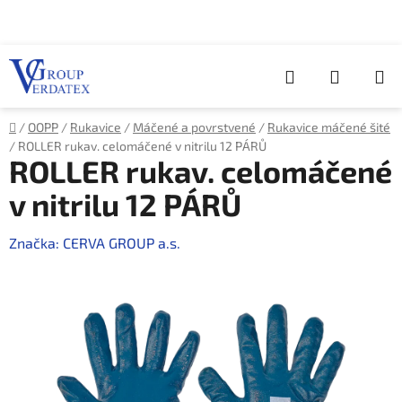
Přejít
na
obsah
Hledat
NÁKUP
KOŠÍK
Domů
/
OOPP
/
Rukavice
/
Máčené a povrstvené
/
Rukavice máčené šité
/
ROLLER rukav. celomáčené v nitrilu 12 PÁRŮ
ROLLER rukav. celomáčené
v nitrilu 12 PÁRŮ
Značka:
CERVA GROUP a.s.