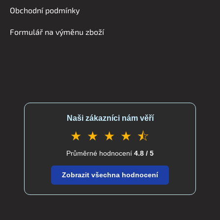
í
Obchodní podmínky
Formulář na výměnu zboží
Naši zákazníci nám věří
★ ★ ★ ★ ⯪
Průměrné hodnocení
4.8 / 5
Zobrazit všechna hodnocení