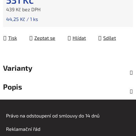
439 Kč bez DPH
Měrná cena:
44,25 Kč / 1 ks
Tisk
Zeptat se
Hlídat
Sdílet
Varianty
Popis
Z
á
Právo na odstoupení od smlouvy do 14 dnů
p
a
Reklamační řád
t