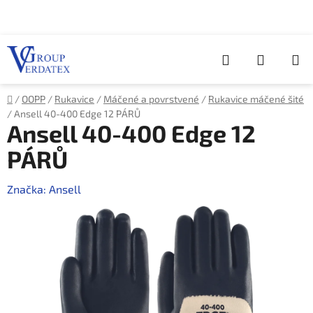
Přejít
na
obsah
Hledat
NÁKUP
KOŠÍK
Domů
/
OOPP
/
Rukavice
/
Máčené a povrstvené
/
Rukavice máčené šité
/
Ansell 40-400 Edge 12 PÁRŮ
Ansell 40-400 Edge 12
PÁRŮ
Značka:
Ansell