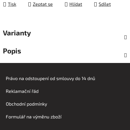
Tisk
Zeptat se
Hlídat
Sdílet
Varianty
Popis
Z
á
Právo na odstoupení od smlouvy do 14 dnů
p
a
Reklamační řád
t
í
Obchodní podmínky
Formulář na výměnu zboží