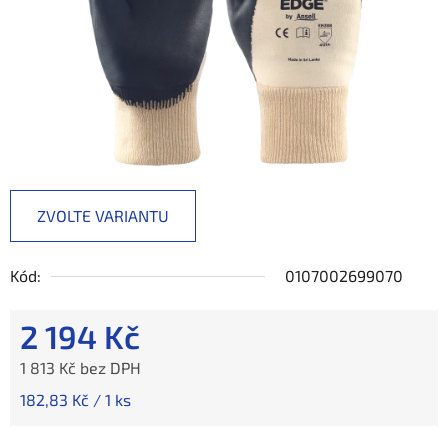
ZVOLTE VARIANTU
Kód:
0107002699070
2 194 Kč
1 813 Kč bez DPH
Měrná cena:
182,83 Kč / 1 ks