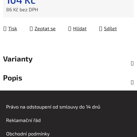
86 Kč bez DPH
Měrná cena:
Tisk
Zeptat se
Hlídat
Sdílet
Varianty
Popis
Z
á
Právo na odstoupení od smlouvy do 14 dnů
p
a
Reklamační řád
t
í
Obchodní podmínky