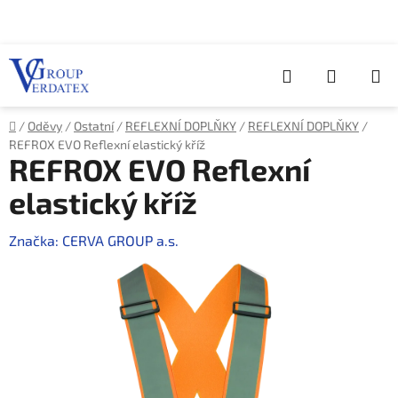
Přejít
na
obsah
Hledat
NÁKUP
KOŠÍK
Domů
/
Oděvy
/
Ostatní
/
REFLEXNÍ DOPLŇKY
/
REFLEXNÍ DOPLŇKY
/
REFROX EVO Reflexní elastický kříž
REFROX EVO Reflexní
elastický kříž
Značka:
CERVA GROUP a.s.