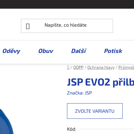
Oděvy
Obuv
Další
Potisk
Domů
/
OOPP
/
Ochrana hlavy
/
Průmysl
JSP EVO2 přil
Značka:
JSP
ZVOLTE VARIANTU
Kód: