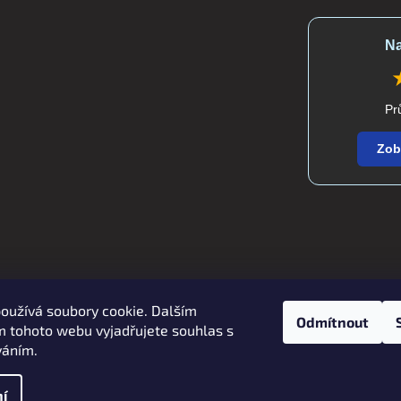
Na
Pr
Zob
oužívá soubory cookie. Dalším
Zboží.cz
Heureka.cz
verdatex.cz
Odmítnout
 tohoto webu vyjadřujete souhlas s
váním.
í