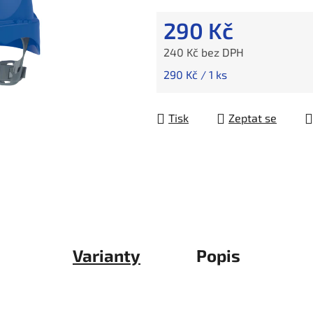
290 Kč
240 Kč bez DPH
Měrná cena:
290 Kč / 1 ks
Tisk
Zeptat se
Varianty
Popis