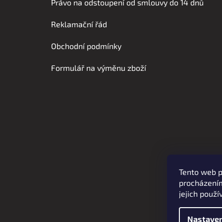
á
Právo na odstoupení od smlouvy do 14 dnů
p
Reklamační řád
a
t
Obchodní podmínky
í
Formulář na výměnu zboží
Tento web p
procházením
jejich použí
Nastaven