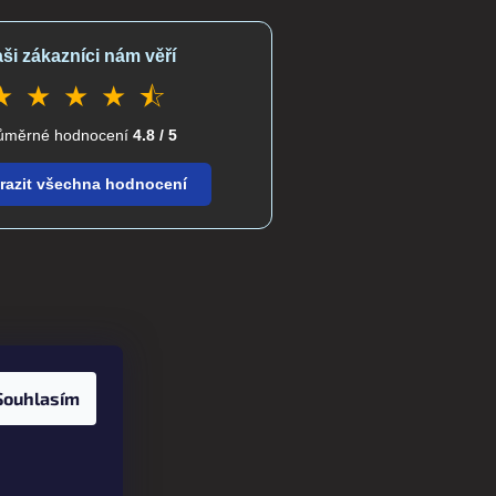
ši zákazníci nám věří
★ ★ ★ ★ ⯪
ůměrné hodnocení
4.8 / 5
razit všechna hodnocení
Souhlasím