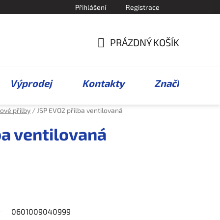
Přihlášení
Registrace
PRÁZDNÝ KOŠÍK
NÁKUPNÍ
KOŠÍK
Výprodej
Kontakty
Značky
ové přilby
/
JSP EVO2 přilba ventilovaná
ba ventilovaná
0601009040999