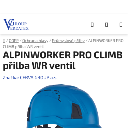
Přejít
na
obsah
Hledat
NÁKUP
KOŠÍK
Domů
/
OOPP
/
Ochrana hlavy
/
Průmyslové přilby
/
ALPINWORKER PRO
CLIMB přilba WR ventil
ALPINWORKER PRO CLIMB
přilba WR ventil
Značka:
CERVA GROUP a.s.