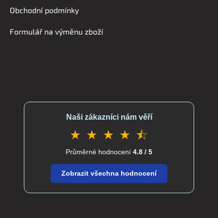
í
Obchodní podmínky
Formulář na výměnu zboží
Naši zákazníci nám věří
★ ★ ★ ★ ⯪
Průměrné hodnocení
4.8 / 5
Zobrazit všechna hodnocení