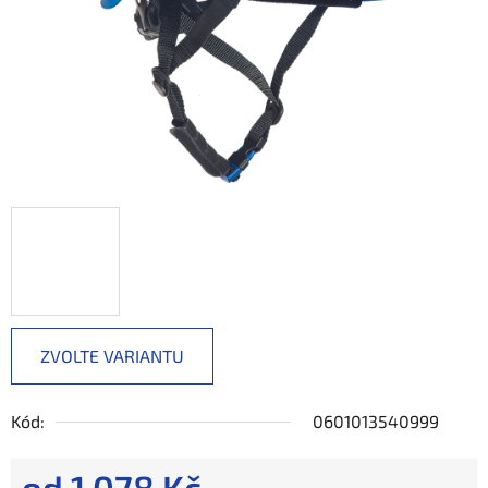
ZVOLTE VARIANTU
Kód:
0601013540999
od
1 078 Kč