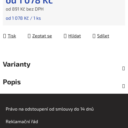
od
891 Kč
bez DPH
Měrná cena:
od 1 078 Kč / 1 ks
Tisk
Zeptat se
Hlídat
Sdílet
Varianty
Popis
Z
á
Právo na odstoupení od smlouvy do 14 dnů
p
a
Reklamační řád
t