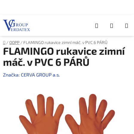
Přejít
na
obsah
Hledat
NÁKUP
KOŠÍK
Domů
/
OOPP
/
FLAMINGO rukavice zimní máč. v PVC 6 PÁRŮ
FLAMINGO rukavice zimní
máč. v PVC 6 PÁRŮ
Značka:
CERVA GROUP a.s.