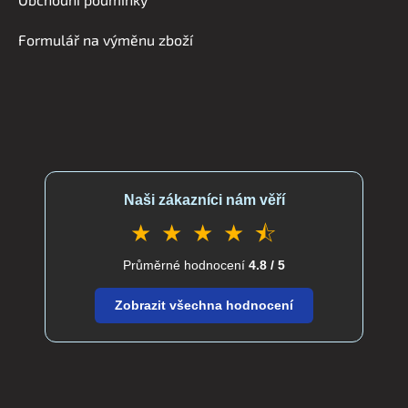
í
Formulář na výměnu zboží
Naši zákazníci nám věří
★ ★ ★ ★ ⯪
Průměrné hodnocení
4.8 / 5
Zobrazit všechna hodnocení