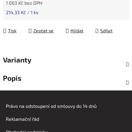
1 063 Kč bez DPH
Měrná cena:
214,33 Kč / 1 ks
Tisk
Zeptat se
Hlídat
Sdílet
Varianty
Popis
Z
á
Právo na odstoupení od smlouvy do 14 dnů
p
a
Reklamační řád
t
Obchodní podmínky