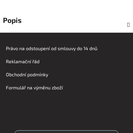
Popis
Z
á
Právo na odstoupení od smlouvy do 14 dnů
p
a
Reklamační řád
t
í
Obchodní podmínky
Formulář na výměnu zboží