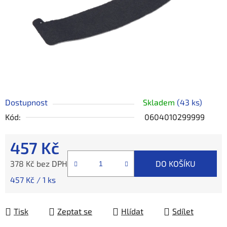
Dostupnost
Skladem
(43 ks)
Kód:
0604010299999
457 Kč
378 Kč bez DPH
DO KOŠÍKU
Měrná cena:
457 Kč / 1 ks
Tisk
Zeptat se
Hlídat
Sdílet