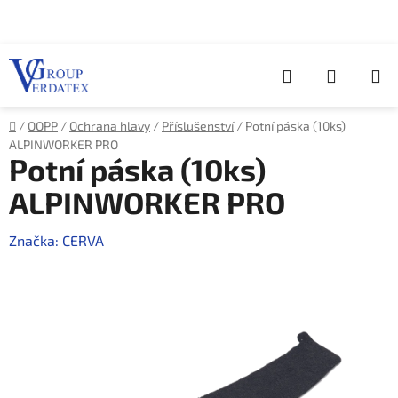
Přejít
na
obsah
Hledat
NÁKUP
KOŠÍK
Domů
/
OOPP
/
Ochrana hlavy
/
Příslušenství
/
Potní páska (10ks)
ALPINWORKER PRO
Potní páska (10ks)
ALPINWORKER PRO
Značka:
CERVA