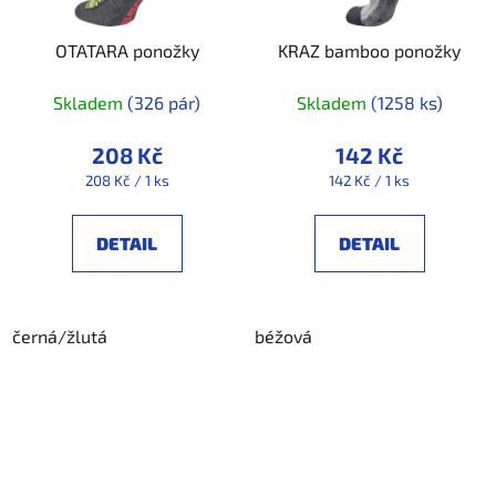
OTATARA ponožky
KRAZ bamboo ponožky
Skladem
(326 pár)
Skladem
(1258 ks)
208 Kč
142 Kč
Měrná
Měrná
208 Kč / 1 ks
142 Kč / 1 ks
cena:
cena:
DETAIL
DETAIL
černá/žlutá
béžová