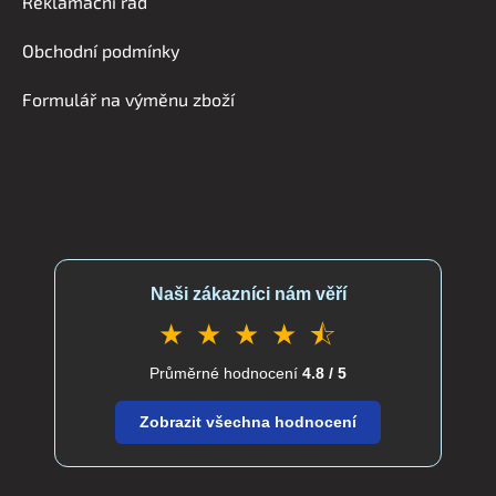
Reklamační řád
t
í
Obchodní podmínky
Formulář na výměnu zboží
Naši zákazníci nám věří
★ ★ ★ ★ ⯪
Průměrné hodnocení
4.8 / 5
Zobrazit všechna hodnocení