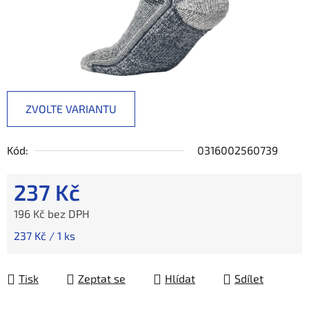
ZVOLTE VARIANTU
Kód:
0316002560739
237 Kč
196 Kč bez DPH
Měrná cena:
237 Kč / 1 ks
Tisk
Zeptat se
Hlídat
Sdílet