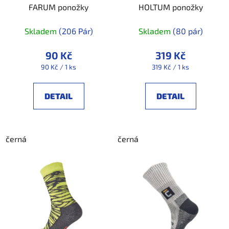
FARUM ponožky
HOLTUM ponožky
Skladem
(206 Pár)
Skladem
(80 pár)
90 Kč
319 Kč
Měrná
Měrná
90 Kč / 1 ks
319 Kč / 1 ks
cena:
cena:
DETAIL
DETAIL
černá
černá