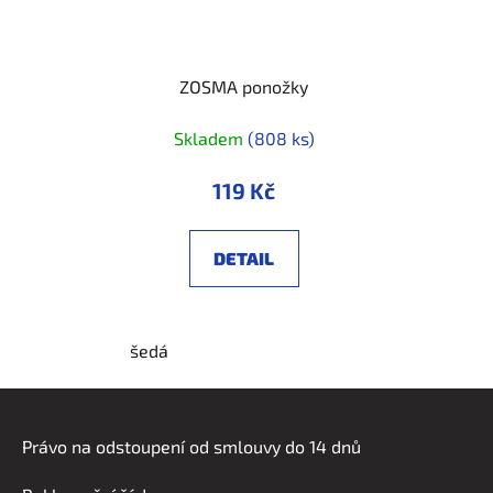
ZOSMA ponožky
Skladem
(808 ks)
119 Kč
DETAIL
šedá
Z
á
Právo na odstoupení od smlouvy do 14 dnů
p
a