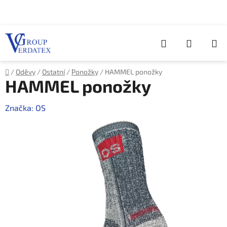
Přejít
na
obsah
Hledat
NÁKUP
KOŠÍK
Domů
/
Oděvy
/
Ostatní
/
Ponožky
/
HAMMEL ponožky
HAMMEL ponožky
Značka:
OS