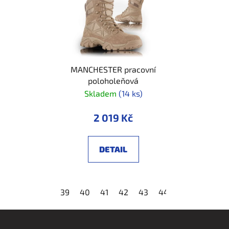
MANCHESTER pracovní
poloholeňová
Skladem
(14 ks)
2 019 Kč
DETAIL
39
40
41
42
43
44
45
46
47
Z
á