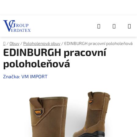
Přejít
na
obsah
Hledat
NÁKUP
KOŠÍK
Domů
/
Obuv
/
Poloholenová obuv
/
EDINBURGH pracovní poloholeňová
EDINBURGH pracovní
poloholeňová
Značka:
VM IMPORT