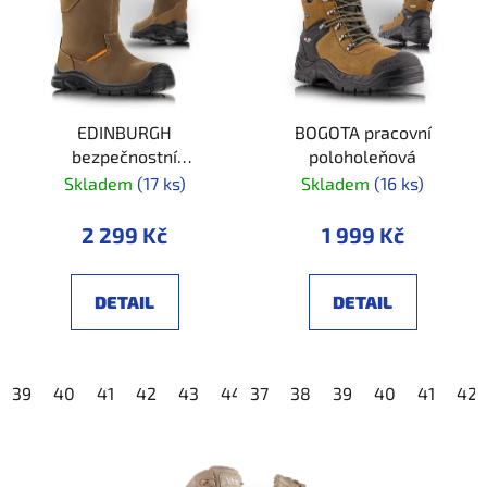
EDINBURGH
BOGOTA pracovní
bezpečnostní
poloholeňová
poloholeňová
Skladem
(17 ks)
Skladem
(16 ks)
2 299 Kč
1 999 Kč
DETAIL
DETAIL
39
40
41
42
43
44
37
45
38
46
39
47
40
48
41
42