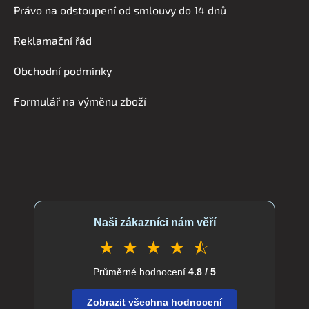
Právo na odstoupení od smlouvy do 14 dnů
p
a
Reklamační řád
t
í
Obchodní podmínky
Formulář na výměnu zboží
Naši zákazníci nám věří
★ ★ ★ ★ ⯪
Průměrné hodnocení
4.8 / 5
Zobrazit všechna hodnocení